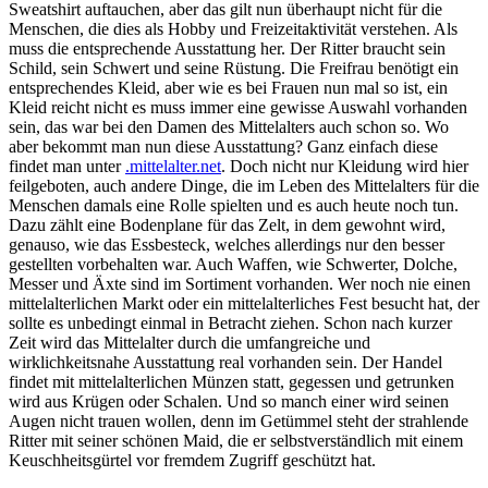
Sweatshirt auftauchen, aber das gilt nun überhaupt nicht für die
Menschen, die dies als Hobby und Freizeitaktivität verstehen. Als
muss die entsprechende Ausstattung her. Der Ritter braucht sein
Schild, sein Schwert und seine Rüstung. Die Freifrau benötigt ein
entsprechendes Kleid, aber wie es bei Frauen nun mal so ist, ein
Kleid reicht nicht es muss immer eine gewisse Auswahl vorhanden
sein, das war bei den Damen des Mittelalters auch schon so. Wo
aber bekommt man nun diese Ausstattung? Ganz einfach diese
findet man unter
.mittelalter.net
. Doch nicht nur Kleidung wird hier
feilgeboten, auch andere Dinge, die im Leben des Mittelalters für die
Menschen damals eine Rolle spielten und es auch heute noch tun.
Dazu zählt eine Bodenplane für das Zelt, in dem gewohnt wird,
genauso, wie das Essbesteck, welches allerdings nur den besser
gestellten vorbehalten war. Auch Waffen, wie Schwerter, Dolche,
Messer und Äxte sind im Sortiment vorhanden. Wer noch nie einen
mittelalterlichen Markt oder ein mittelalterliches Fest besucht hat, der
sollte es unbedingt einmal in Betracht ziehen. Schon nach kurzer
Zeit wird das Mittelalter durch die umfangreiche und
wirklichkeitsnahe Ausstattung real vorhanden sein. Der Handel
findet mit mittelalterlichen Münzen statt, gegessen und getrunken
wird aus Krügen oder Schalen. Und so manch einer wird seinen
Augen nicht trauen wollen, denn im Getümmel steht der strahlende
Ritter mit seiner schönen Maid, die er selbstverständlich mit einem
Keuschheitsgürtel vor fremdem Zugriff geschützt hat.