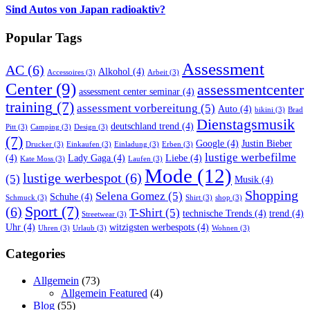
Sind Autos von Japan radioaktiv?
Popular Tags
Assessment
AC
(6)
Alkohol
(4)
Accessoires
(3)
Arbeit
(3)
Center
(9)
assessmentcenter
assessment center seminar
(4)
training
(7)
assessment vorbereitung
(5)
Auto
(4)
bikini
(3)
Brad
Dienstagsmusik
deutschland trend
(4)
Pitt
(3)
Camping
(3)
Design
(3)
(7)
Google
(4)
Justin Bieber
Drucker
(3)
Einkaufen
(3)
Einladung
(3)
Erben
(3)
lustige werbefilme
(4)
Lady Gaga
(4)
Liebe
(4)
Kate Moss
(3)
Laufen
(3)
Mode
(12)
lustige werbespot
(6)
(5)
Musik
(4)
Shopping
Selena Gomez
(5)
Schuhe
(4)
Schmuck
(3)
Shirt
(3)
shop
(3)
Sport
(7)
(6)
T-Shirt
(5)
technische Trends
(4)
trend
(4)
Streetwear
(3)
Uhr
(4)
witzigsten werbespots
(4)
Uhren
(3)
Urlaub
(3)
Wohnen
(3)
Categories
Allgemein
(73)
Allgemein Featured
(4)
Blog
(55)