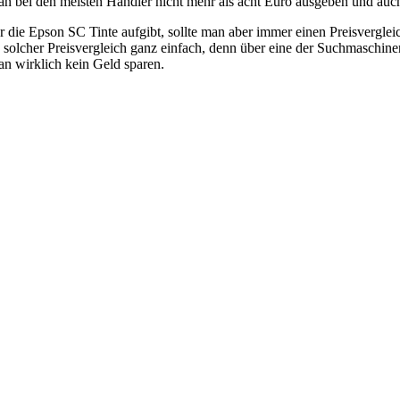
n bei den meisten Händler nicht mehr als acht Euro ausgeben und auch 
 die Epson SC Tinte aufgibt, sollte man aber immer einen Preisvergleic
n solcher Preisvergleich ganz einfach, denn über eine der Suchmaschin
an wirklich kein Geld sparen.