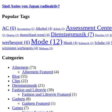
Sind Autos von Japan radioaktiv?
Popular Tags
Assessment Cente
AC
(6)
Alkohol
(4)
Accessoires
(3)
Arbeit
(3)
Dienstagsmusik
(7)
deutschland trend
(4)
(3)
Design
(3)
Drucker
(3)
E
Mode
(12)
werbespot
(6)
Musik
(4)
Schuhe
(4)
Schmuck
(3)
witzigsten werbespots
(4)
Wohnen
(3)
Categories
Allgemein
(73)
Allgemein Featured
(4)
Blog
(55)
Clips
(22)
Dienstagsmusik
(21)
Fashion und Lifestyle
(39)
Fashion und Lifestyle Featured
(1)
Gadgets
(8)
Gadgets Featured
(1)
Games
(7)