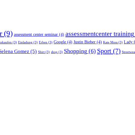
r
(9)
assessmentcenter training
assessment center seminar
(4)
Google
(4)
Justin Bieber
(4)
Lady 
inkaufen
(3)
Einladung
(3)
Erben
(3)
Kate Moss
(3)
Sport
(7)
Shopping
(6)
Selena Gomez
(5)
Shirt
(3)
shop
(3)
Streetwea