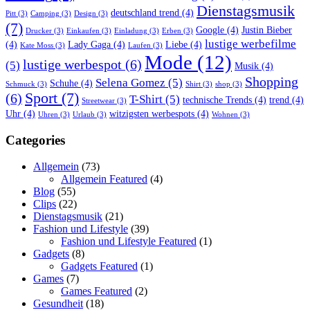
Dienstagsmusik
deutschland trend
(4)
Pitt
(3)
Camping
(3)
Design
(3)
(7)
Google
(4)
Justin Bieber
Drucker
(3)
Einkaufen
(3)
Einladung
(3)
Erben
(3)
lustige werbefilme
(4)
Lady Gaga
(4)
Liebe
(4)
Kate Moss
(3)
Laufen
(3)
Mode
(12)
lustige werbespot
(6)
(5)
Musik
(4)
Shopping
Selena Gomez
(5)
Schuhe
(4)
Schmuck
(3)
Shirt
(3)
shop
(3)
Sport
(7)
(6)
T-Shirt
(5)
technische Trends
(4)
trend
(4)
Streetwear
(3)
Uhr
(4)
witzigsten werbespots
(4)
Uhren
(3)
Urlaub
(3)
Wohnen
(3)
Categories
Allgemein
(73)
Allgemein Featured
(4)
Blog
(55)
Clips
(22)
Dienstagsmusik
(21)
Fashion und Lifestyle
(39)
Fashion und Lifestyle Featured
(1)
Gadgets
(8)
Gadgets Featured
(1)
Games
(7)
Games Featured
(2)
Gesundheit
(18)