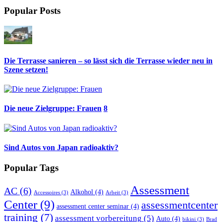
Popular Posts
Die Terrasse sanieren – so lässt sich die Terrasse wieder neu in
Szene setzen!
Die neue Zielgruppe: Frauen
8
Sind Autos von Japan radioaktiv?
Popular Tags
Assessment
AC
(6)
Alkohol
(4)
Accessoires
(3)
Arbeit
(3)
Center
(9)
assessmentcenter
assessment center seminar
(4)
training
(7)
assessment vorbereitung
(5)
Auto
(4)
bikini
(3)
Brad