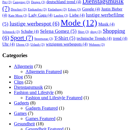
Dienstagsmusik
deutschland trend
(4)
Pitt
(3)
Camping
(3)
Design
(3)
(7)
Google
(4)
Justin Bieber
Drucker
(3)
Einkaufen
(3)
Einladung
(3)
Erben
(3)
lustige werbefilme
(4)
Lady Gaga
(4)
Liebe
(4)
Kate Moss
(3)
Laufen
(3)
Mode
(12)
lustige werbespot
(6)
(5)
Musik
(4)
Shopping
Selena Gomez
(5)
Schuhe
(4)
Schmuck
(3)
Shirt
(3)
shop
(3)
Sport
(7)
(6)
T-Shirt
(5)
technische Trends
(4)
trend
(4)
Streetwear
(3)
Uhr
(4)
witzigsten werbespots
(4)
Uhren
(3)
Urlaub
(3)
Wohnen
(3)
Categories
Allgemein
(73)
Allgemein Featured
(4)
Blog
(55)
Clips
(22)
Dienstagsmusik
(21)
Fashion und Lifestyle
(39)
Fashion und Lifestyle Featured
(1)
Gadgets
(8)
Gadgets Featured
(1)
Games
(7)
Games Featured
(2)
Gesundheit
(18)
Gesundheit Featured
(1)