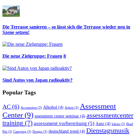
Die Terrasse sanieren – so lässt sich die Terrasse wieder neu in
Szene setzen!
Die neue Zielgruppe: Frauen
8
Sind Autos von Japan radioaktiv?
Popular Tags
Assessment
AC
(6)
Alkohol
(4)
Accessoires
(3)
Arbeit
(3)
Center
(9)
assessmentcenter
assessment center seminar
(4)
training
(7)
assessment vorbereitung
(5)
Auto
(4)
bikini
(3)
Brad
Dienstagsmusik
deutschland trend
(4)
Pitt
(3)
Camping
(3)
Design
(3)