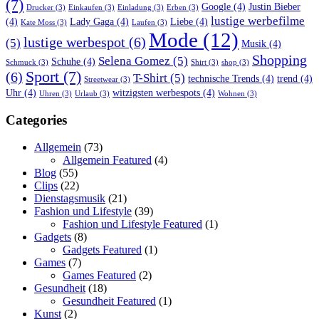
(7)
Google
(4)
Justin Bieber
Drucker
(3)
Einkaufen
(3)
Einladung
(3)
Erben
(3)
lustige werbefilme
(4)
Lady Gaga
(4)
Liebe
(4)
Kate Moss
(3)
Laufen
(3)
Mode
(12)
lustige werbespot
(6)
(5)
Musik
(4)
Shopping
Selena Gomez
(5)
Schuhe
(4)
Schmuck
(3)
Shirt
(3)
shop
(3)
Sport
(7)
(6)
T-Shirt
(5)
technische Trends
(4)
trend
(4)
Streetwear
(3)
Uhr
(4)
witzigsten werbespots
(4)
Uhren
(3)
Urlaub
(3)
Wohnen
(3)
Categories
Allgemein
(73)
Allgemein Featured
(4)
Blog
(55)
Clips
(22)
Dienstagsmusik
(21)
Fashion und Lifestyle
(39)
Fashion und Lifestyle Featured
(1)
Gadgets
(8)
Gadgets Featured
(1)
Games
(7)
Games Featured
(2)
Gesundheit
(18)
Gesundheit Featured
(1)
Kunst
(2)