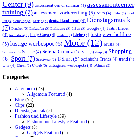
Center
(9)
assessmentcenter
assessment center seminar
(4)
training
(7)
assessment vorbereitung
(5)
Auto
(4)
bikini
(3)
Brad
Dienstagsmusik
deutschland trend
(4)
Pitt
(3)
Camping
(3)
Design
(3)
(7)
Google
(4)
Justin Bieber
Drucker
(3)
Einkaufen
(3)
Einladung
(3)
Erben
(3)
lustige werbefilme
(4)
Lady Gaga
(4)
Liebe
(4)
Kate Moss
(3)
Laufen
(3)
Mode
(12)
lustige werbespot
(6)
(5)
Musik
(4)
Shopping
Selena Gomez
(5)
Schuhe
(4)
Schmuck
(3)
Shirt
(3)
shop
(3)
Sport
(7)
(6)
T-Shirt
(5)
technische Trends
(4)
trend
(4)
Streetwear
(3)
Uhr
(4)
witzigsten werbespots
(4)
Uhren
(3)
Urlaub
(3)
Wohnen
(3)
Categories
Allgemein
(73)
Allgemein Featured
(4)
Blog
(55)
Clips
(22)
Dienstagsmusik
(21)
Fashion und Lifestyle
(39)
Fashion und Lifestyle Featured
(1)
Gadgets
(8)
Gadgets Featured
(1)