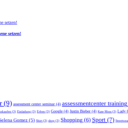
zene setzen!
r
(9)
assessmentcenter training
assessment center seminar
(4)
Google
(4)
Justin Bieber
(4)
Lady 
inkaufen
(3)
Einladung
(3)
Erben
(3)
Kate Moss
(3)
Sport
(7)
Shopping
(6)
Selena Gomez
(5)
Shirt
(3)
shop
(3)
Streetwea