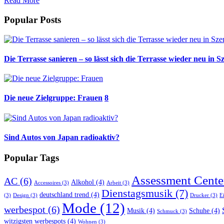
Read More
Popular Posts
Die Terrasse sanieren – so lässt sich die Terrasse wieder neu in S
Die neue Zielgruppe: Frauen
8
Sind Autos von Japan radioaktiv?
Popular Tags
Assessment Cente
AC
(6)
Alkohol
(4)
Accessoires
(3)
Arbeit
(3)
Dienstagsmusik
(7)
deutschland trend
(4)
(3)
Design
(3)
Drucker
(3)
E
Mode
(12)
werbespot
(6)
Musik
(4)
Schuhe
(4)
Schmuck
(3)
witzigsten werbespots
(4)
Wohnen
(3)