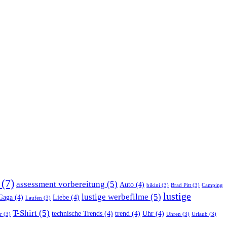
(7)
assessment vorbereitung
(5)
Auto
(4)
bikini
(3)
Brad Pitt
(3)
Camping
lustige
lustige werbefilme
(5)
Gaga
(4)
Liebe
(4)
Laufen
(3)
T-Shirt
(5)
technische Trends
(4)
trend
(4)
Uhr
(4)
r
(3)
Uhren
(3)
Urlaub
(3)