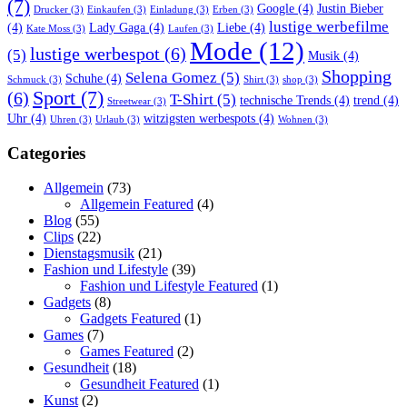
(7)
Google
(4)
Justin Bieber
Drucker
(3)
Einkaufen
(3)
Einladung
(3)
Erben
(3)
lustige werbefilme
(4)
Lady Gaga
(4)
Liebe
(4)
Kate Moss
(3)
Laufen
(3)
Mode
(12)
lustige werbespot
(6)
(5)
Musik
(4)
Shopping
Selena Gomez
(5)
Schuhe
(4)
Schmuck
(3)
Shirt
(3)
shop
(3)
Sport
(7)
(6)
T-Shirt
(5)
technische Trends
(4)
trend
(4)
Streetwear
(3)
Uhr
(4)
witzigsten werbespots
(4)
Uhren
(3)
Urlaub
(3)
Wohnen
(3)
Categories
Allgemein
(73)
Allgemein Featured
(4)
Blog
(55)
Clips
(22)
Dienstagsmusik
(21)
Fashion und Lifestyle
(39)
Fashion und Lifestyle Featured
(1)
Gadgets
(8)
Gadgets Featured
(1)
Games
(7)
Games Featured
(2)
Gesundheit
(18)
Gesundheit Featured
(1)
Kunst
(2)