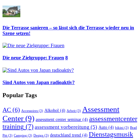
Die Terrasse sanieren – so lässt sich die Terrasse wieder neu in
Szene setzen!
Die neue Zielgruppe: Frauen
8
Sind Autos von Japan radioaktiv?
Popular Tags
Assessment
AC
(6)
Alkohol
(4)
Accessoires
(3)
Arbeit
(3)
Center
(9)
assessmentcenter
assessment center seminar
(4)
training
(7)
assessment vorbereitung
(5)
Auto
(4)
bikini
(3)
Brad
Dienstagsmusik
deutschland trend
(4)
Pitt
(3)
Camping
(3)
Design
(3)