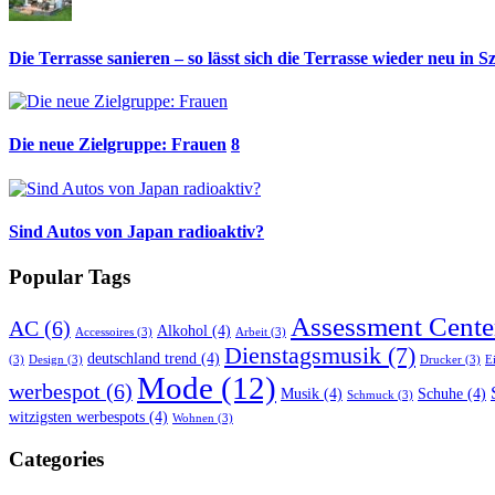
Die Terrasse sanieren – so lässt sich die Terrasse wieder neu in S
Die neue Zielgruppe: Frauen
8
Sind Autos von Japan radioaktiv?
Popular Tags
Assessment Cente
AC
(6)
Alkohol
(4)
Accessoires
(3)
Arbeit
(3)
Dienstagsmusik
(7)
deutschland trend
(4)
(3)
Design
(3)
Drucker
(3)
E
Mode
(12)
werbespot
(6)
Musik
(4)
Schuhe
(4)
Schmuck
(3)
witzigsten werbespots
(4)
Wohnen
(3)
Categories