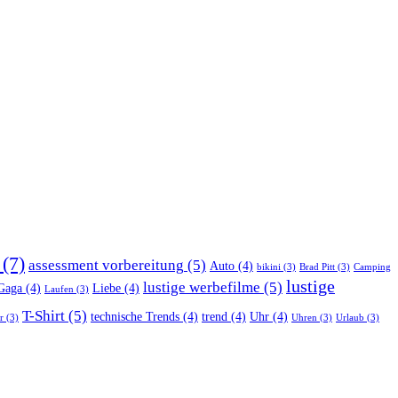
(7)
assessment vorbereitung
(5)
Auto
(4)
bikini
(3)
Brad Pitt
(3)
Camping
lustige
lustige werbefilme
(5)
Gaga
(4)
Liebe
(4)
Laufen
(3)
T-Shirt
(5)
technische Trends
(4)
trend
(4)
Uhr
(4)
r
(3)
Uhren
(3)
Urlaub
(3)