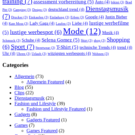
training
(7)
assessment vorbereitung
(5)
Auto
(4)
bikini
(3)
Brad
Dienstagsmusik
deutschland trend
(4)
Pitt
(3)
Camping
(3)
Design
(3)
(7)
Google
(4)
Justin Bieber
Drucker
(3)
Einkaufen
(3)
Einladung
(3)
Erben
(3)
lustige werbefilme
(4)
Lady Gaga
(4)
Liebe
(4)
Kate Moss
(3)
Laufen
(3)
Mode
(12)
lustige werbespot
(6)
(5)
Musik
(4)
Shopping
Selena Gomez
(5)
Schuhe
(4)
Schmuck
(3)
Shirt
(3)
shop
(3)
Sport
(7)
(6)
T-Shirt
(5)
technische Trends
(4)
trend
(4)
Streetwear
(3)
Uhr
(4)
witzigsten werbespots
(4)
Uhren
(3)
Urlaub
(3)
Wohnen
(3)
Categories
Allgemein
(73)
Allgemein Featured
(4)
Blog
(55)
Clips
(22)
Dienstagsmusik
(21)
Fashion und Lifestyle
(39)
Fashion und Lifestyle Featured
(1)
Gadgets
(8)
Gadgets Featured
(1)
Games
(7)
Games Featured
(2)