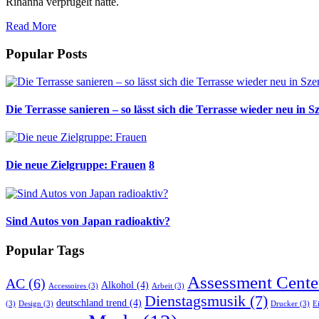
Rihanna verprügelt hatte.
Read More
Popular Posts
Die Terrasse sanieren – so lässt sich die Terrasse wieder neu in S
Die neue Zielgruppe: Frauen
8
Sind Autos von Japan radioaktiv?
Popular Tags
Assessment Cente
AC
(6)
Alkohol
(4)
Accessoires
(3)
Arbeit
(3)
Dienstagsmusik
(7)
deutschland trend
(4)
(3)
Design
(3)
Drucker
(3)
E