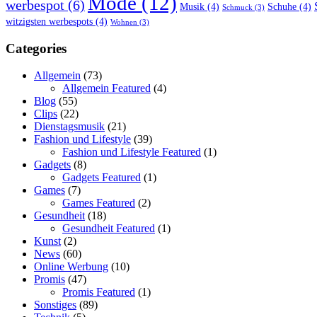
Mode
(12)
werbespot
(6)
Musik
(4)
Schuhe
(4)
Schmuck
(3)
witzigsten werbespots
(4)
Wohnen
(3)
Categories
Allgemein
(73)
Allgemein Featured
(4)
Blog
(55)
Clips
(22)
Dienstagsmusik
(21)
Fashion und Lifestyle
(39)
Fashion und Lifestyle Featured
(1)
Gadgets
(8)
Gadgets Featured
(1)
Games
(7)
Games Featured
(2)
Gesundheit
(18)
Gesundheit Featured
(1)
Kunst
(2)
News
(60)
Online Werbung
(10)
Promis
(47)
Promis Featured
(1)
Sonstiges
(89)