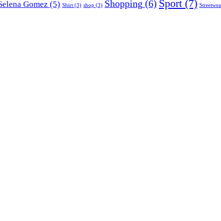
Sport
(7)
Shopping
(6)
Selena Gomez
(5)
Shirt
(3)
shop
(3)
Streetwea