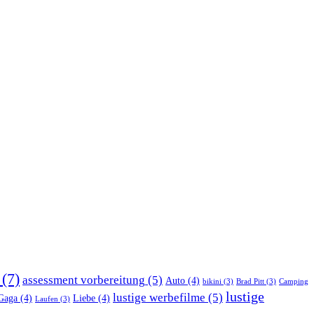
(7)
assessment vorbereitung
(5)
Auto
(4)
bikini
(3)
Brad Pitt
(3)
Camping
lustige
lustige werbefilme
(5)
Gaga
(4)
Liebe
(4)
Laufen
(3)