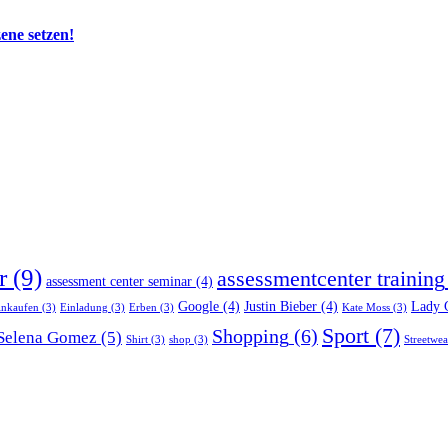
zene setzen!
r
(9)
assessmentcenter training
assessment center seminar
(4)
Google
(4)
Justin Bieber
(4)
Lady 
inkaufen
(3)
Einladung
(3)
Erben
(3)
Kate Moss
(3)
Sport
(7)
Shopping
(6)
Selena Gomez
(5)
Shirt
(3)
shop
(3)
Streetwea