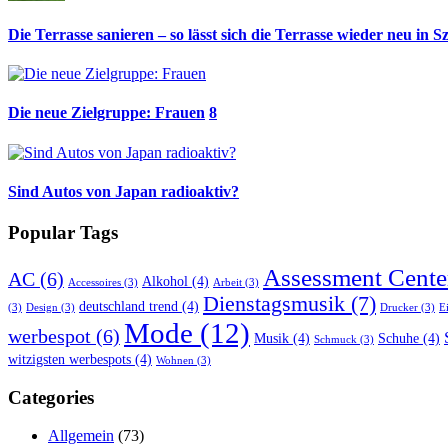
Die Terrasse sanieren – so lässt sich die Terrasse wieder neu in S
Die neue Zielgruppe: Frauen
8
Sind Autos von Japan radioaktiv?
Popular Tags
Assessment Cente
AC
(6)
Alkohol
(4)
Accessoires
(3)
Arbeit
(3)
Dienstagsmusik
(7)
deutschland trend
(4)
(3)
Design
(3)
Drucker
(3)
E
Mode
(12)
werbespot
(6)
Musik
(4)
Schuhe
(4)
Schmuck
(3)
witzigsten werbespots
(4)
Wohnen
(3)
Categories
Allgemein
(73)