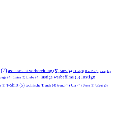
(7)
assessment vorbereitung
(5)
Auto
(4)
bikini
(3)
Brad Pitt
(3)
Camping
lustige
lustige werbefilme
(5)
Gaga
(4)
Liebe
(4)
Laufen
(3)
T-Shirt
(5)
technische Trends
(4)
trend
(4)
Uhr
(4)
r
(3)
Uhren
(3)
Urlaub
(3)