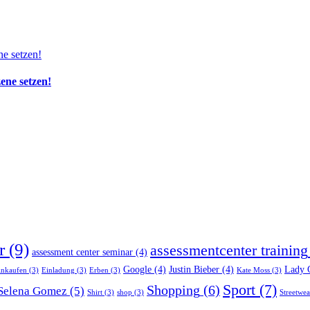
zene setzen!
r
(9)
assessmentcenter training
assessment center seminar
(4)
Google
(4)
Justin Bieber
(4)
Lady 
inkaufen
(3)
Einladung
(3)
Erben
(3)
Kate Moss
(3)
Sport
(7)
Shopping
(6)
Selena Gomez
(5)
Shirt
(3)
shop
(3)
Streetwea