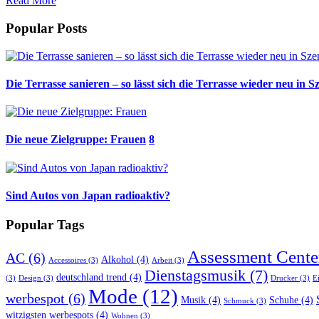
Read More
Popular Posts
Die Terrasse sanieren – so lässt sich die Terrasse wieder neu in S
Die neue Zielgruppe: Frauen
8
Sind Autos von Japan radioaktiv?
Popular Tags
Assessment Cente
AC
(6)
Alkohol
(4)
Accessoires
(3)
Arbeit
(3)
Dienstagsmusik
(7)
deutschland trend
(4)
(3)
Design
(3)
Drucker
(3)
E
Mode
(12)
werbespot
(6)
Musik
(4)
Schuhe
(4)
Schmuck
(3)
witzigsten werbespots
(4)
Wohnen
(3)