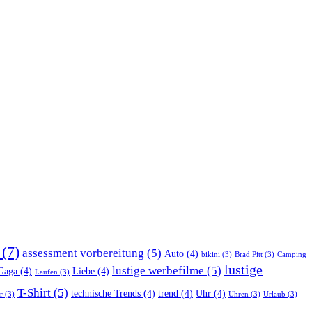
(7)
assessment vorbereitung
(5)
Auto
(4)
bikini
(3)
Brad Pitt
(3)
Camping
lustige
lustige werbefilme
(5)
Gaga
(4)
Liebe
(4)
Laufen
(3)
T-Shirt
(5)
technische Trends
(4)
trend
(4)
Uhr
(4)
r
(3)
Uhren
(3)
Urlaub
(3)