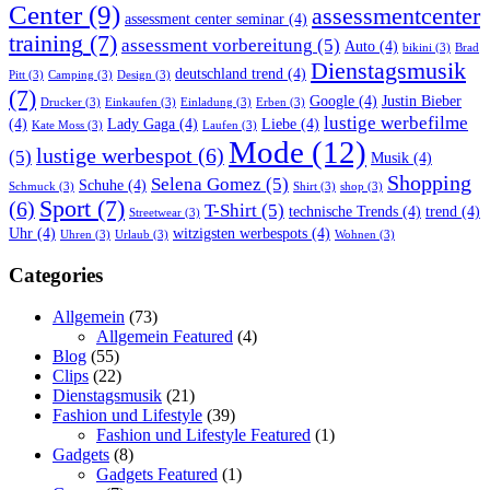
Center
(9)
assessmentcenter
assessment center seminar
(4)
training
(7)
assessment vorbereitung
(5)
Auto
(4)
bikini
(3)
Brad
Dienstagsmusik
deutschland trend
(4)
Pitt
(3)
Camping
(3)
Design
(3)
(7)
Google
(4)
Justin Bieber
Drucker
(3)
Einkaufen
(3)
Einladung
(3)
Erben
(3)
lustige werbefilme
(4)
Lady Gaga
(4)
Liebe
(4)
Kate Moss
(3)
Laufen
(3)
Mode
(12)
lustige werbespot
(6)
(5)
Musik
(4)
Shopping
Selena Gomez
(5)
Schuhe
(4)
Schmuck
(3)
Shirt
(3)
shop
(3)
Sport
(7)
(6)
T-Shirt
(5)
technische Trends
(4)
trend
(4)
Streetwear
(3)
Uhr
(4)
witzigsten werbespots
(4)
Uhren
(3)
Urlaub
(3)
Wohnen
(3)
Categories
Allgemein
(73)
Allgemein Featured
(4)
Blog
(55)
Clips
(22)
Dienstagsmusik
(21)
Fashion und Lifestyle
(39)
Fashion und Lifestyle Featured
(1)
Gadgets
(8)
Gadgets Featured
(1)