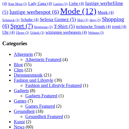
lustige werbefilme
(4)
Lady Gaga
(4)
Liebe
(4)
Kate Moss
(3)
Laufen
(3)
Mode
(12)
lustige werbespot
(6)
(5)
Musik
(4)
Shopping
Selena Gomez
(5)
Schuhe
(4)
Schmuck
(3)
Shirt
(3)
shop
(3)
Sport
(7)
(6)
T-Shirt
(5)
technische Trends
(4)
trend
(4)
Streetwear
(3)
Uhr
(4)
witzigsten werbespots
(4)
Uhren
(3)
Urlaub
(3)
Wohnen
(3)
Categories
Allgemein
(73)
Allgemein Featured
(4)
Blog
(55)
Clips
(22)
Dienstagsmusik
(21)
Fashion und Lifestyle
(39)
Fashion und Lifestyle Featured
(1)
Gadgets
(8)
Gadgets Featured
(1)
Games
(7)
Games Featured
(2)
Gesundheit
(18)
Gesundheit Featured
(1)
Kunst
(2)
News
(60)