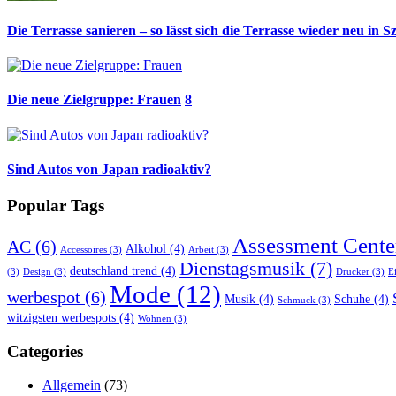
Die Terrasse sanieren – so lässt sich die Terrasse wieder neu in S
Die neue Zielgruppe: Frauen
8
Sind Autos von Japan radioaktiv?
Popular Tags
Assessment Cente
AC
(6)
Alkohol
(4)
Accessoires
(3)
Arbeit
(3)
Dienstagsmusik
(7)
deutschland trend
(4)
(3)
Design
(3)
Drucker
(3)
E
Mode
(12)
werbespot
(6)
Musik
(4)
Schuhe
(4)
Schmuck
(3)
witzigsten werbespots
(4)
Wohnen
(3)
Categories
Allgemein
(73)