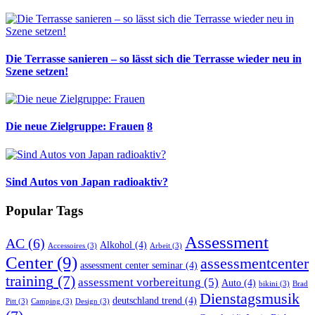
Die Terrasse sanieren – so lässt sich die Terrasse wieder neu in
Szene setzen!
Die neue Zielgruppe: Frauen
8
Sind Autos von Japan radioaktiv?
Popular Tags
Assessment
AC
(6)
Alkohol
(4)
Accessoires
(3)
Arbeit
(3)
Center
(9)
assessmentcenter
assessment center seminar
(4)
training
(7)
assessment vorbereitung
(5)
Auto
(4)
bikini
(3)
Brad
Dienstagsmusik
deutschland trend
(4)
Pitt
(3)
Camping
(3)
Design
(3)