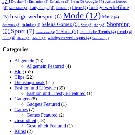
(7)
Google
(4)
Justin Bieber
Drucker
(3)
Einkaufen
(3)
Einladung
(3)
Erben
(3)
lustige werbefilme
(4)
Lady Gaga
(4)
Liebe
(4)
Kate Moss
(3)
Laufen
(3)
Mode
(12)
lustige werbespot
(6)
(5)
Musik
(4)
Shopping
Selena Gomez
(5)
Schuhe
(4)
Schmuck
(3)
Shirt
(3)
shop
(3)
Sport
(7)
(6)
T-Shirt
(5)
technische Trends
(4)
trend
(4)
Streetwear
(3)
Uhr
(4)
witzigsten werbespots
(4)
Uhren
(3)
Urlaub
(3)
Wohnen
(3)
Categories
Allgemein
(73)
Allgemein Featured
(4)
Blog
(55)
Clips
(22)
Dienstagsmusik
(21)
Fashion und Lifestyle
(39)
Fashion und Lifestyle Featured
(1)
Gadgets
(8)
Gadgets Featured
(1)
Games
(7)
Games Featured
(2)
Gesundheit
(18)
Gesundheit Featured
(1)
Kunst
(2)