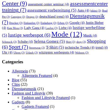
Center
(9)
assessmentcenter
assessment center seminar
(4)
training
(7)
assessment vorbereitung
(5)
Auto
(4)
bikini
(3)
Brad
Dienstagsmusik
deutschland trend
(4)
Pitt
(3)
Camping
(3)
Design
(3)
(7)
Google
(4)
Justin Bieber
Drucker
(3)
Einkaufen
(3)
Einladung
(3)
Erben
(3)
lustige werbefilme
(4)
Lady Gaga
(4)
Liebe
(4)
Kate Moss
(3)
Laufen
(3)
Mode
(12)
lustige werbespot
(6)
(5)
Musik
(4)
Shopping
Selena Gomez
(5)
Schuhe
(4)
Schmuck
(3)
Shirt
(3)
shop
(3)
Sport
(7)
(6)
T-Shirt
(5)
technische Trends
(4)
trend
(4)
Streetwear
(3)
Uhr
(4)
witzigsten werbespots
(4)
Uhren
(3)
Urlaub
(3)
Wohnen
(3)
Categories
Allgemein
(73)
Allgemein Featured
(4)
Blog
(55)
Clips
(22)
Dienstagsmusik
(21)
Fashion und Lifestyle
(39)
Fashion und Lifestyle Featured
(1)
Gadgets
(8)
Gadgets Featured
(1)