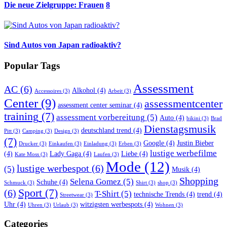
Die neue Zielgruppe: Frauen
8
Sind Autos von Japan radioaktiv?
Popular Tags
Assessment
AC
(6)
Alkohol
(4)
Accessoires
(3)
Arbeit
(3)
Center
(9)
assessmentcenter
assessment center seminar
(4)
training
(7)
assessment vorbereitung
(5)
Auto
(4)
bikini
(3)
Brad
Dienstagsmusik
deutschland trend
(4)
Pitt
(3)
Camping
(3)
Design
(3)
(7)
Google
(4)
Justin Bieber
Drucker
(3)
Einkaufen
(3)
Einladung
(3)
Erben
(3)
lustige werbefilme
(4)
Lady Gaga
(4)
Liebe
(4)
Kate Moss
(3)
Laufen
(3)
Mode
(12)
lustige werbespot
(6)
(5)
Musik
(4)
Shopping
Selena Gomez
(5)
Schuhe
(4)
Schmuck
(3)
Shirt
(3)
shop
(3)
Sport
(7)
(6)
T-Shirt
(5)
technische Trends
(4)
trend
(4)
Streetwear
(3)
Uhr
(4)
witzigsten werbespots
(4)
Uhren
(3)
Urlaub
(3)
Wohnen
(3)
Categories