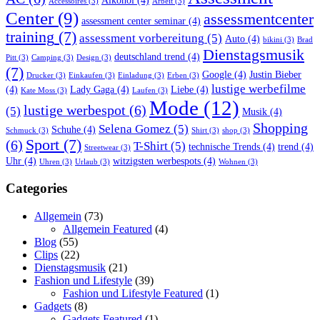
Alkohol
(4)
Accessoires
(3)
Arbeit
(3)
Center
(9)
assessmentcenter
assessment center seminar
(4)
training
(7)
assessment vorbereitung
(5)
Auto
(4)
bikini
(3)
Brad
Dienstagsmusik
deutschland trend
(4)
Pitt
(3)
Camping
(3)
Design
(3)
(7)
Google
(4)
Justin Bieber
Drucker
(3)
Einkaufen
(3)
Einladung
(3)
Erben
(3)
lustige werbefilme
(4)
Lady Gaga
(4)
Liebe
(4)
Kate Moss
(3)
Laufen
(3)
Mode
(12)
lustige werbespot
(6)
(5)
Musik
(4)
Shopping
Selena Gomez
(5)
Schuhe
(4)
Schmuck
(3)
Shirt
(3)
shop
(3)
Sport
(7)
(6)
T-Shirt
(5)
technische Trends
(4)
trend
(4)
Streetwear
(3)
Uhr
(4)
witzigsten werbespots
(4)
Uhren
(3)
Urlaub
(3)
Wohnen
(3)
Categories
Allgemein
(73)
Allgemein Featured
(4)
Blog
(55)
Clips
(22)
Dienstagsmusik
(21)
Fashion und Lifestyle
(39)
Fashion und Lifestyle Featured
(1)
Gadgets
(8)
Gadgets Featured
(1)