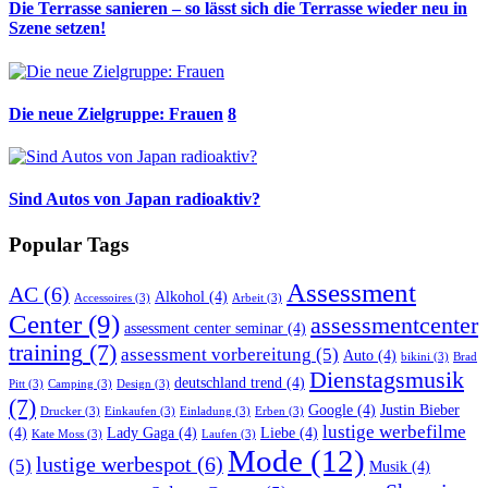
Die Terrasse sanieren – so lässt sich die Terrasse wieder neu in
Szene setzen!
Die neue Zielgruppe: Frauen
8
Sind Autos von Japan radioaktiv?
Popular Tags
Assessment
AC
(6)
Alkohol
(4)
Accessoires
(3)
Arbeit
(3)
Center
(9)
assessmentcenter
assessment center seminar
(4)
training
(7)
assessment vorbereitung
(5)
Auto
(4)
bikini
(3)
Brad
Dienstagsmusik
deutschland trend
(4)
Pitt
(3)
Camping
(3)
Design
(3)
(7)
Google
(4)
Justin Bieber
Drucker
(3)
Einkaufen
(3)
Einladung
(3)
Erben
(3)
lustige werbefilme
(4)
Lady Gaga
(4)
Liebe
(4)
Kate Moss
(3)
Laufen
(3)
Mode
(12)
lustige werbespot
(6)
(5)
Musik
(4)