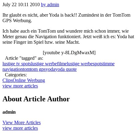
July 22
10:11
2010
by admin
Ihr glaubt es nicht, aber Yoda is back!! Zumindest in der TomTom
GPS Werbung.
Ich habe auch ein TomTom und wundere mich schon immer, wie
Meter genau die Navigation funktioniert. Jetzt weiß ich es: Yoda hat
seine Finger im Spiel bzw. seine Macht.
[youtube y-8LDgMwaxM]
Article "tagged" as:
lustige tv spots
lustige werbefilme
lustige werbespot
stimme
navigation
tomtom gps
yoda
yoda quote
Categories:
Clips
Online Werbung
view more articles
About Article Author
admin
View More Articles
view more articles