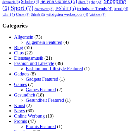
Shopping
Selena Gomez
(5)
Schuhe
(4)
Schmuck
(3)
Shirt
(3)
shop
(3)
Sport
(7)
(6)
T-Shirt
(5)
technische Trends
(4)
trend
(4)
Streetwear
(3)
Uhr
(4)
witzigsten werbespots
(4)
Uhren
(3)
Urlaub
(3)
Wohnen
(3)
Categories
Allgemein
(73)
Allgemein Featured
(4)
Blog
(55)
Clips
(22)
Dienstagsmusik
(21)
Fashion und Lifestyle
(39)
Fashion und Lifestyle Featured
(1)
Gadgets
(8)
Gadgets Featured
(1)
Games
(7)
Games Featured
(2)
Gesundheit
(18)
Gesundheit Featured
(1)
Kunst
(2)
News
(60)
Online Werbung
(10)
Promis
(47)
Promis Featured
(1)