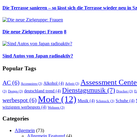
Die Terrasse sanieren – so lässt sich die Terrasse wieder neu in S
Die neue Zielgruppe: Frauen
8
Sind Autos von Japan radioaktiv?
Popular Tags
Assessment Cente
AC
(6)
Alkohol
(4)
Accessoires
(3)
Arbeit
(3)
Dienstagsmusik
(7)
deutschland trend
(4)
(3)
Design
(3)
Drucker
(3)
E
Mode
(12)
werbespot
(6)
Musik
(4)
Schuhe
(4)
Schmuck
(3)
witzigsten werbespots
(4)
Wohnen
(3)
Categories
Allgemein
(73)
Allgemein Featured
(4)