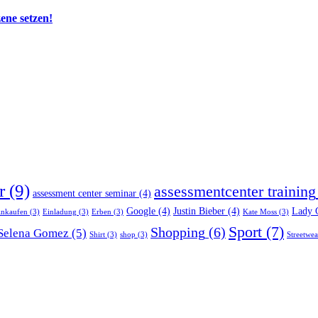
zene setzen!
r
(9)
assessmentcenter training
assessment center seminar
(4)
Google
(4)
Justin Bieber
(4)
Lady 
inkaufen
(3)
Einladung
(3)
Erben
(3)
Kate Moss
(3)
Sport
(7)
Shopping
(6)
Selena Gomez
(5)
Shirt
(3)
shop
(3)
Streetwea