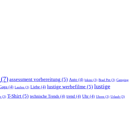
(7)
assessment vorbereitung
(5)
Auto
(4)
bikini
(3)
Brad Pitt
(3)
Camping
lustige
lustige werbefilme
(5)
Gaga
(4)
Liebe
(4)
Laufen
(3)
T-Shirt
(5)
technische Trends
(4)
trend
(4)
Uhr
(4)
r
(3)
Uhren
(3)
Urlaub
(3)