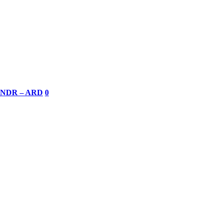
 – NDR – ARD
0