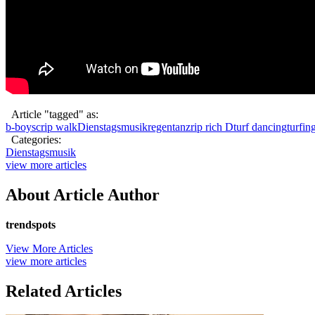
Article "tagged" as:
b-boys
crip walk
Dienstagsmusik
regentanz
rip rich D
turf dancing
turfin
Categories:
Dienstagsmusik
view more articles
About Article Author
trendspots
View More Articles
view more articles
Related Articles