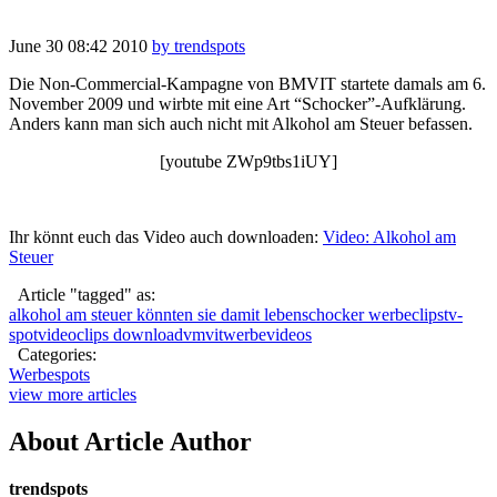
June 30
08:42
2010
by trendspots
Die Non-Commercial-Kampagne von BMVIT startete damals am 6.
November 2009 und wirbte mit eine Art “Schocker”-Aufklärung.
Anders kann man sich auch nicht mit Alkohol am Steuer befassen.
[youtube ZWp9tbs1iUY]
Ihr könnt euch das Video auch downloaden:
Video: Alkohol am
Steuer
Article "tagged" as:
alkohol am steuer könnten sie damit leben
schocker werbeclips
tv-
spot
videoclips download
vmvit
werbevideos
Categories:
Werbespots
view more articles
About Article Author
trendspots