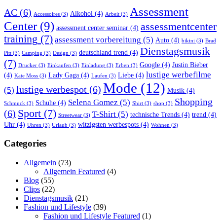
Assessment
AC
(6)
Alkohol
(4)
Accessoires
(3)
Arbeit
(3)
Center
(9)
assessmentcenter
assessment center seminar
(4)
training
(7)
assessment vorbereitung
(5)
Auto
(4)
bikini
(3)
Brad
Dienstagsmusik
deutschland trend
(4)
Pitt
(3)
Camping
(3)
Design
(3)
(7)
Google
(4)
Justin Bieber
Drucker
(3)
Einkaufen
(3)
Einladung
(3)
Erben
(3)
lustige werbefilme
(4)
Lady Gaga
(4)
Liebe
(4)
Kate Moss
(3)
Laufen
(3)
Mode
(12)
lustige werbespot
(6)
(5)
Musik
(4)
Shopping
Selena Gomez
(5)
Schuhe
(4)
Schmuck
(3)
Shirt
(3)
shop
(3)
Sport
(7)
(6)
T-Shirt
(5)
technische Trends
(4)
trend
(4)
Streetwear
(3)
Uhr
(4)
witzigsten werbespots
(4)
Uhren
(3)
Urlaub
(3)
Wohnen
(3)
Categories
Allgemein
(73)
Allgemein Featured
(4)
Blog
(55)
Clips
(22)
Dienstagsmusik
(21)
Fashion und Lifestyle
(39)
Fashion und Lifestyle Featured
(1)