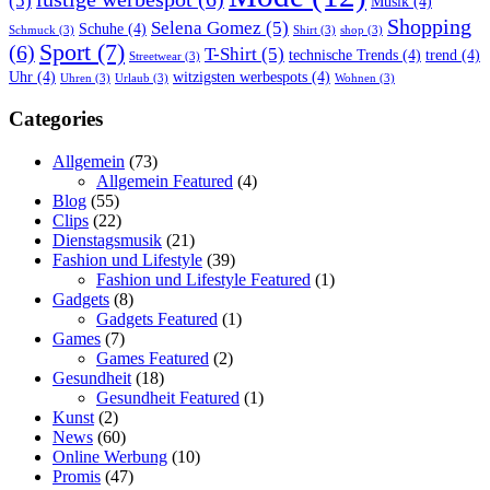
(5)
Musik
(4)
Shopping
Selena Gomez
(5)
Schuhe
(4)
Schmuck
(3)
Shirt
(3)
shop
(3)
Sport
(7)
(6)
T-Shirt
(5)
technische Trends
(4)
trend
(4)
Streetwear
(3)
Uhr
(4)
witzigsten werbespots
(4)
Uhren
(3)
Urlaub
(3)
Wohnen
(3)
Categories
Allgemein
(73)
Allgemein Featured
(4)
Blog
(55)
Clips
(22)
Dienstagsmusik
(21)
Fashion und Lifestyle
(39)
Fashion und Lifestyle Featured
(1)
Gadgets
(8)
Gadgets Featured
(1)
Games
(7)
Games Featured
(2)
Gesundheit
(18)
Gesundheit Featured
(1)
Kunst
(2)
News
(60)
Online Werbung
(10)
Promis
(47)