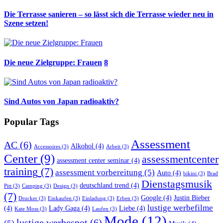
Die Terrasse sanieren – so lässt sich die Terrasse wieder neu in
Szene setzen!
Die neue Zielgruppe: Frauen
8
Sind Autos von Japan radioaktiv?
Popular Tags
Assessment
AC
(6)
Alkohol
(4)
Accessoires
(3)
Arbeit
(3)
Center
(9)
assessmentcenter
assessment center seminar
(4)
training
(7)
assessment vorbereitung
(5)
Auto
(4)
bikini
(3)
Brad
Dienstagsmusik
deutschland trend
(4)
Pitt
(3)
Camping
(3)
Design
(3)
(7)
Google
(4)
Justin Bieber
Drucker
(3)
Einkaufen
(3)
Einladung
(3)
Erben
(3)
lustige werbefilme
(4)
Lady Gaga
(4)
Liebe
(4)
Kate Moss
(3)
Laufen
(3)
Mode
(12)
lustige werbespot
(6)