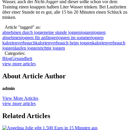
Wasser, auch der
Nicht-Jogger
und dieser sollte schon vor dem
Training einen knappen halben Liter Wasser trinken. Bei Laufzeiten
über einer Stunde ist es gut, alle 15 bis 20 Minuten einen Schluck zu
trinken.
Article "tagged" as:
abnehmen durch joggen
eine stunde joggen
joggen
joggen
abnehmen
joggen für anfänger
joggen im sommer
joggen
kalorienverbrauch
kalorienverbrauch beim joggen
kalorienverbrauch
joggen
laufen joggen
richtig joggen
Categories:
Blog
Gesundheit
view more articles
About Article Author
admin
View More Articles
view more articles
Related Articles