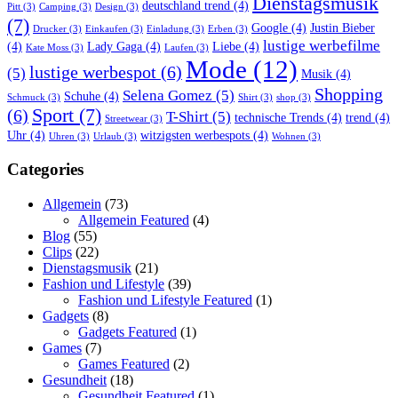
Dienstagsmusik
deutschland trend
(4)
Pitt
(3)
Camping
(3)
Design
(3)
(7)
Google
(4)
Justin Bieber
Drucker
(3)
Einkaufen
(3)
Einladung
(3)
Erben
(3)
lustige werbefilme
(4)
Lady Gaga
(4)
Liebe
(4)
Kate Moss
(3)
Laufen
(3)
Mode
(12)
lustige werbespot
(6)
(5)
Musik
(4)
Shopping
Selena Gomez
(5)
Schuhe
(4)
Schmuck
(3)
Shirt
(3)
shop
(3)
Sport
(7)
(6)
T-Shirt
(5)
technische Trends
(4)
trend
(4)
Streetwear
(3)
Uhr
(4)
witzigsten werbespots
(4)
Uhren
(3)
Urlaub
(3)
Wohnen
(3)
Categories
Allgemein
(73)
Allgemein Featured
(4)
Blog
(55)
Clips
(22)
Dienstagsmusik
(21)
Fashion und Lifestyle
(39)
Fashion und Lifestyle Featured
(1)
Gadgets
(8)
Gadgets Featured
(1)
Games
(7)
Games Featured
(2)
Gesundheit
(18)
Gesundheit Featured
(1)