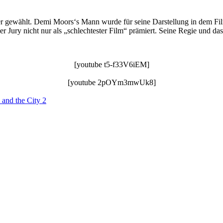
er gewählt. Demi Moors‘s Mann wurde für seine Darstellung in dem Fil
Jury nicht nur als „schlechtester Film“ prämiert. Seine Regie und d
[youtube t5-f33V6iEM]
[youtube 2pOYm3mwUk8]
 and the City 2