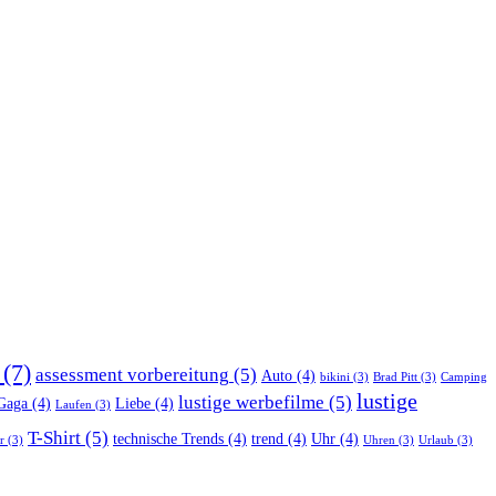
(7)
assessment vorbereitung
(5)
Auto
(4)
bikini
(3)
Brad Pitt
(3)
Camping
lustige
lustige werbefilme
(5)
Gaga
(4)
Liebe
(4)
Laufen
(3)
T-Shirt
(5)
technische Trends
(4)
trend
(4)
Uhr
(4)
r
(3)
Uhren
(3)
Urlaub
(3)