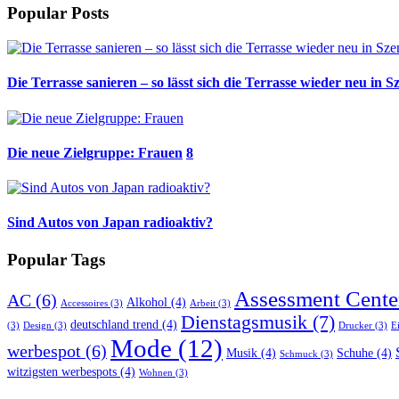
Popular Posts
Die Terrasse sanieren – so lässt sich die Terrasse wieder neu in S
Die neue Zielgruppe: Frauen
8
Sind Autos von Japan radioaktiv?
Popular Tags
Assessment Cente
AC
(6)
Alkohol
(4)
Accessoires
(3)
Arbeit
(3)
Dienstagsmusik
(7)
deutschland trend
(4)
(3)
Design
(3)
Drucker
(3)
E
Mode
(12)
werbespot
(6)
Musik
(4)
Schuhe
(4)
Schmuck
(3)
witzigsten werbespots
(4)
Wohnen
(3)