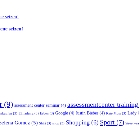
zene setzen!
r
(9)
assessmentcenter training
assessment center seminar
(4)
Google
(4)
Justin Bieber
(4)
Lady 
inkaufen
(3)
Einladung
(3)
Erben
(3)
Kate Moss
(3)
Sport
(7)
Shopping
(6)
Selena Gomez
(5)
Shirt
(3)
shop
(3)
Streetwea