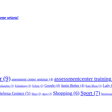
zene setzen!
r
(9)
assessmentcenter training
assessment center seminar
(4)
Google
(4)
Justin Bieber
(4)
Lady 
inkaufen
(3)
Einladung
(3)
Erben
(3)
Kate Moss
(3)
Sport
(7)
Shopping
(6)
Selena Gomez
(5)
Shirt
(3)
shop
(3)
Streetwea