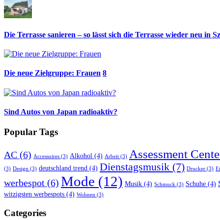
Die Terrasse sanieren – so lässt sich die Terrasse wieder neu in S
Die neue Zielgruppe: Frauen
8
Sind Autos von Japan radioaktiv?
Popular Tags
Assessment Cente
AC
(6)
Alkohol
(4)
Accessoires
(3)
Arbeit
(3)
Dienstagsmusik
(7)
deutschland trend
(4)
(3)
Design
(3)
Drucker
(3)
E
Mode
(12)
werbespot
(6)
Musik
(4)
Schuhe
(4)
Schmuck
(3)
witzigsten werbespots
(4)
Wohnen
(3)
Categories