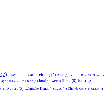
(7)
assessment vorbereitung
(5)
Auto
(4)
bikini
(3)
Brad Pitt
(3)
Camping
lustige
lustige werbefilme
(5)
Gaga
(4)
Liebe
(4)
Laufen
(3)
T-Shirt
(5)
technische Trends
(4)
trend
(4)
Uhr
(4)
r
(3)
Uhren
(3)
Urlaub
(3)