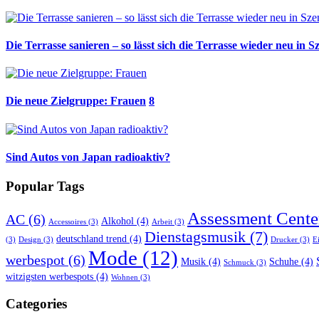
Die Terrasse sanieren – so lässt sich die Terrasse wieder neu in S
Die neue Zielgruppe: Frauen
8
Sind Autos von Japan radioaktiv?
Popular Tags
Assessment Cente
AC
(6)
Alkohol
(4)
Accessoires
(3)
Arbeit
(3)
Dienstagsmusik
(7)
deutschland trend
(4)
(3)
Design
(3)
Drucker
(3)
E
Mode
(12)
werbespot
(6)
Musik
(4)
Schuhe
(4)
Schmuck
(3)
witzigsten werbespots
(4)
Wohnen
(3)
Categories