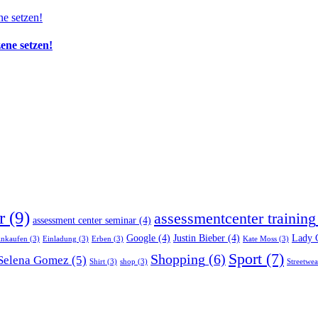
zene setzen!
r
(9)
assessmentcenter training
assessment center seminar
(4)
Google
(4)
Justin Bieber
(4)
Lady 
inkaufen
(3)
Einladung
(3)
Erben
(3)
Kate Moss
(3)
Sport
(7)
Shopping
(6)
Selena Gomez
(5)
Shirt
(3)
shop
(3)
Streetwea