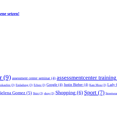
zene setzen!
r
(9)
assessmentcenter training
assessment center seminar
(4)
Google
(4)
Justin Bieber
(4)
Lady 
inkaufen
(3)
Einladung
(3)
Erben
(3)
Kate Moss
(3)
Sport
(7)
Shopping
(6)
Selena Gomez
(5)
Shirt
(3)
shop
(3)
Streetwea