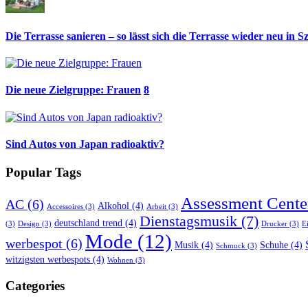
Die Terrasse sanieren – so lässt sich die Terrasse wieder neu in S
Die neue Zielgruppe: Frauen
8
Sind Autos von Japan radioaktiv?
Popular Tags
Assessment Cente
AC
(6)
Alkohol
(4)
Accessoires
(3)
Arbeit
(3)
Dienstagsmusik
(7)
deutschland trend
(4)
(3)
Design
(3)
Drucker
(3)
E
Mode
(12)
werbespot
(6)
Musik
(4)
Schuhe
(4)
Schmuck
(3)
witzigsten werbespots
(4)
Wohnen
(3)
Categories