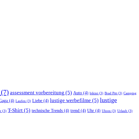
(7)
assessment vorbereitung
(5)
Auto
(4)
bikini
(3)
Brad Pitt
(3)
Camping
lustige
lustige werbefilme
(5)
Gaga
(4)
Liebe
(4)
Laufen
(3)
T-Shirt
(5)
technische Trends
(4)
trend
(4)
Uhr
(4)
r
(3)
Uhren
(3)
Urlaub
(3)