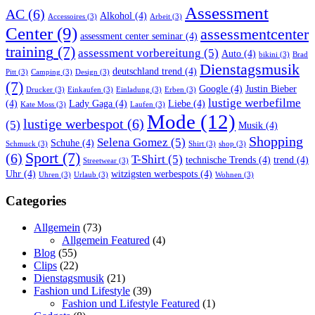
Assessment
AC
(6)
Alkohol
(4)
Accessoires
(3)
Arbeit
(3)
Center
(9)
assessmentcenter
assessment center seminar
(4)
training
(7)
assessment vorbereitung
(5)
Auto
(4)
bikini
(3)
Brad
Dienstagsmusik
deutschland trend
(4)
Pitt
(3)
Camping
(3)
Design
(3)
(7)
Google
(4)
Justin Bieber
Drucker
(3)
Einkaufen
(3)
Einladung
(3)
Erben
(3)
lustige werbefilme
(4)
Lady Gaga
(4)
Liebe
(4)
Kate Moss
(3)
Laufen
(3)
Mode
(12)
lustige werbespot
(6)
(5)
Musik
(4)
Shopping
Selena Gomez
(5)
Schuhe
(4)
Schmuck
(3)
Shirt
(3)
shop
(3)
Sport
(7)
(6)
T-Shirt
(5)
technische Trends
(4)
trend
(4)
Streetwear
(3)
Uhr
(4)
witzigsten werbespots
(4)
Uhren
(3)
Urlaub
(3)
Wohnen
(3)
Categories
Allgemein
(73)
Allgemein Featured
(4)
Blog
(55)
Clips
(22)
Dienstagsmusik
(21)
Fashion und Lifestyle
(39)
Fashion und Lifestyle Featured
(1)