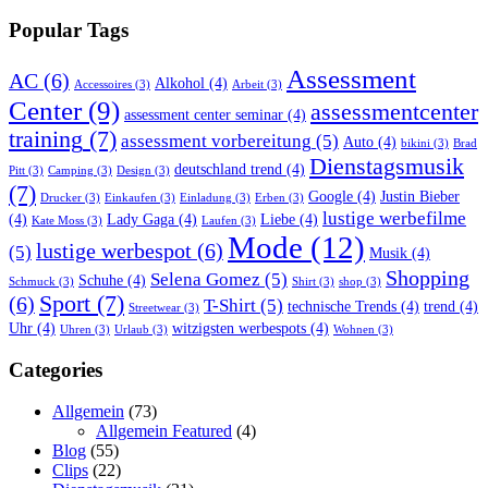
Popular Tags
Assessment
AC
(6)
Alkohol
(4)
Accessoires
(3)
Arbeit
(3)
Center
(9)
assessmentcenter
assessment center seminar
(4)
training
(7)
assessment vorbereitung
(5)
Auto
(4)
bikini
(3)
Brad
Dienstagsmusik
deutschland trend
(4)
Pitt
(3)
Camping
(3)
Design
(3)
(7)
Google
(4)
Justin Bieber
Drucker
(3)
Einkaufen
(3)
Einladung
(3)
Erben
(3)
lustige werbefilme
(4)
Lady Gaga
(4)
Liebe
(4)
Kate Moss
(3)
Laufen
(3)
Mode
(12)
lustige werbespot
(6)
(5)
Musik
(4)
Shopping
Selena Gomez
(5)
Schuhe
(4)
Schmuck
(3)
Shirt
(3)
shop
(3)
Sport
(7)
(6)
T-Shirt
(5)
technische Trends
(4)
trend
(4)
Streetwear
(3)
Uhr
(4)
witzigsten werbespots
(4)
Uhren
(3)
Urlaub
(3)
Wohnen
(3)
Categories
Allgemein
(73)
Allgemein Featured
(4)
Blog
(55)
Clips
(22)