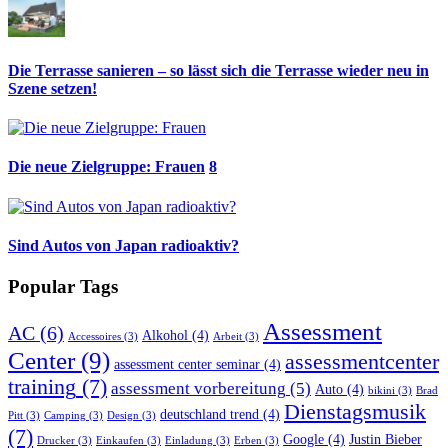
Die Terrasse sanieren – so lässt sich die Terrasse wieder neu in
Szene setzen!
Die neue Zielgruppe: Frauen
8
Sind Autos von Japan radioaktiv?
Popular Tags
Assessment
AC
(6)
Alkohol
(4)
Accessoires
(3)
Arbeit
(3)
Center
(9)
assessmentcenter
assessment center seminar
(4)
training
(7)
assessment vorbereitung
(5)
Auto
(4)
bikini
(3)
Brad
Dienstagsmusik
deutschland trend
(4)
Pitt
(3)
Camping
(3)
Design
(3)
(7)
Google
(4)
Justin Bieber
Drucker
(3)
Einkaufen
(3)
Einladung
(3)
Erben
(3)