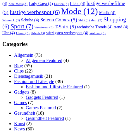
lustige werbefilme
(4)
Lady Gaga
(4)
Liebe
(4)
Kate Moss
(3)
Laufen
(3)
Mode
(12)
lustige werbespot
(6)
(5)
Musik
(4)
Shopping
Selena Gomez
(5)
Schuhe
(4)
Schmuck
(3)
Shirt
(3)
shop
(3)
Sport
(7)
(6)
T-Shirt
(5)
technische Trends
(4)
trend
(4)
Streetwear
(3)
Uhr
(4)
witzigsten werbespots
(4)
Uhren
(3)
Urlaub
(3)
Wohnen
(3)
Categories
Allgemein
(73)
Allgemein Featured
(4)
Blog
(55)
Clips
(22)
Dienstagsmusik
(21)
Fashion und Lifestyle
(39)
Fashion und Lifestyle Featured
(1)
Gadgets
(8)
Gadgets Featured
(1)
Games
(7)
Games Featured
(2)
Gesundheit
(18)
Gesundheit Featured
(1)
Kunst
(2)
News
(60)