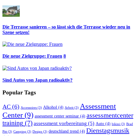
Die Terrasse sanieren – so lässt sich die Terrasse wieder neu in
Szene setzen!
Die neue Zielgruppe: Frauen
8
Sind Autos von Japan radioaktiv?
Popular Tags
Assessment
AC
(6)
Alkohol
(4)
Accessoires
(3)
Arbeit
(3)
Center
(9)
assessmentcenter
assessment center seminar
(4)
training
(7)
assessment vorbereitung
(5)
Auto
(4)
bikini
(3)
Brad
Dienstagsmusik
deutschland trend
(4)
Pitt
(3)
Camping
(3)
Design
(3)