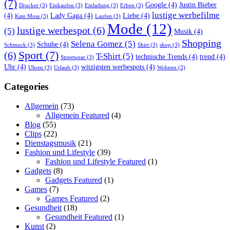
(7)
Google
(4)
Justin Bieber
Drucker
(3)
Einkaufen
(3)
Einladung
(3)
Erben
(3)
lustige werbefilme
(4)
Lady Gaga
(4)
Liebe
(4)
Kate Moss
(3)
Laufen
(3)
Mode
(12)
lustige werbespot
(6)
(5)
Musik
(4)
Shopping
Selena Gomez
(5)
Schuhe
(4)
Schmuck
(3)
Shirt
(3)
shop
(3)
Sport
(7)
(6)
T-Shirt
(5)
technische Trends
(4)
trend
(4)
Streetwear
(3)
Uhr
(4)
witzigsten werbespots
(4)
Uhren
(3)
Urlaub
(3)
Wohnen
(3)
Categories
Allgemein
(73)
Allgemein Featured
(4)
Blog
(55)
Clips
(22)
Dienstagsmusik
(21)
Fashion und Lifestyle
(39)
Fashion und Lifestyle Featured
(1)
Gadgets
(8)
Gadgets Featured
(1)
Games
(7)
Games Featured
(2)
Gesundheit
(18)
Gesundheit Featured
(1)
Kunst
(2)