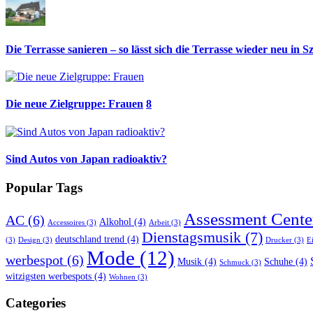
Die Terrasse sanieren – so lässt sich die Terrasse wieder neu in S
Die neue Zielgruppe: Frauen
8
Sind Autos von Japan radioaktiv?
Popular Tags
Assessment Cente
AC
(6)
Alkohol
(4)
Accessoires
(3)
Arbeit
(3)
Dienstagsmusik
(7)
deutschland trend
(4)
(3)
Design
(3)
Drucker
(3)
E
Mode
(12)
werbespot
(6)
Musik
(4)
Schuhe
(4)
Schmuck
(3)
witzigsten werbespots
(4)
Wohnen
(3)
Categories