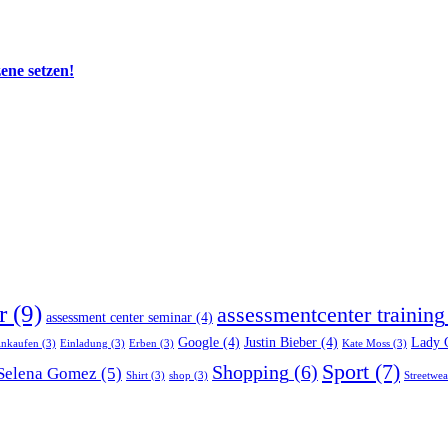
zene setzen!
r
(9)
assessmentcenter training
assessment center seminar
(4)
Google
(4)
Justin Bieber
(4)
Lady 
inkaufen
(3)
Einladung
(3)
Erben
(3)
Kate Moss
(3)
Sport
(7)
Shopping
(6)
Selena Gomez
(5)
Shirt
(3)
shop
(3)
Streetwea