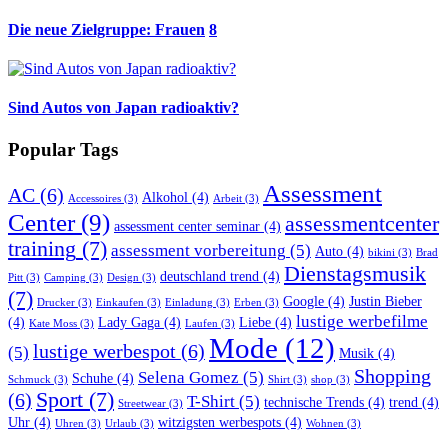
Die neue Zielgruppe: Frauen
8
Sind Autos von Japan radioaktiv?
Popular Tags
Assessment
AC
(6)
Alkohol
(4)
Accessoires
(3)
Arbeit
(3)
Center
(9)
assessmentcenter
assessment center seminar
(4)
training
(7)
assessment vorbereitung
(5)
Auto
(4)
bikini
(3)
Brad
Dienstagsmusik
deutschland trend
(4)
Pitt
(3)
Camping
(3)
Design
(3)
(7)
Google
(4)
Justin Bieber
Drucker
(3)
Einkaufen
(3)
Einladung
(3)
Erben
(3)
lustige werbefilme
(4)
Lady Gaga
(4)
Liebe
(4)
Kate Moss
(3)
Laufen
(3)
Mode
(12)
lustige werbespot
(6)
(5)
Musik
(4)
Shopping
Selena Gomez
(5)
Schuhe
(4)
Schmuck
(3)
Shirt
(3)
shop
(3)
Sport
(7)
(6)
T-Shirt
(5)
technische Trends
(4)
trend
(4)
Streetwear
(3)
Uhr
(4)
witzigsten werbespots
(4)
Uhren
(3)
Urlaub
(3)
Wohnen
(3)