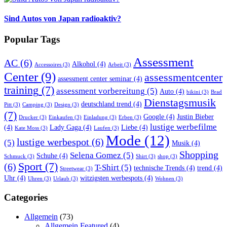
Sind Autos von Japan radioaktiv?
Popular Tags
Assessment
AC
(6)
Alkohol
(4)
Accessoires
(3)
Arbeit
(3)
Center
(9)
assessmentcenter
assessment center seminar
(4)
training
(7)
assessment vorbereitung
(5)
Auto
(4)
bikini
(3)
Brad
Dienstagsmusik
deutschland trend
(4)
Pitt
(3)
Camping
(3)
Design
(3)
(7)
Google
(4)
Justin Bieber
Drucker
(3)
Einkaufen
(3)
Einladung
(3)
Erben
(3)
lustige werbefilme
(4)
Lady Gaga
(4)
Liebe
(4)
Kate Moss
(3)
Laufen
(3)
Mode
(12)
lustige werbespot
(6)
(5)
Musik
(4)
Shopping
Selena Gomez
(5)
Schuhe
(4)
Schmuck
(3)
Shirt
(3)
shop
(3)
Sport
(7)
(6)
T-Shirt
(5)
technische Trends
(4)
trend
(4)
Streetwear
(3)
Uhr
(4)
witzigsten werbespots
(4)
Uhren
(3)
Urlaub
(3)
Wohnen
(3)
Categories
Allgemein
(73)
Allgemein Featured
(4)