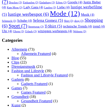
(7)
Google
(4)
Justin Bieber
Drucker
(3)
Einkaufen
(3)
Einladung
(3)
Erben
(3)
lustige werbefilme
(4)
Lady Gaga
(4)
Liebe
(4)
Kate Moss
(3)
Laufen
(3)
Mode
(12)
lustige werbespot
(6)
(5)
Musik
(4)
Shopping
Selena Gomez
(5)
Schuhe
(4)
Schmuck
(3)
Shirt
(3)
shop
(3)
Sport
(7)
(6)
T-Shirt
(5)
technische Trends
(4)
trend
(4)
Streetwear
(3)
Uhr
(4)
witzigsten werbespots
(4)
Uhren
(3)
Urlaub
(3)
Wohnen
(3)
Categories
Allgemein
(73)
Allgemein Featured
(4)
Blog
(55)
Clips
(22)
Dienstagsmusik
(21)
Fashion und Lifestyle
(39)
Fashion und Lifestyle Featured
(1)
Gadgets
(8)
Gadgets Featured
(1)
Games
(7)
Games Featured
(2)
Gesundheit
(18)
Gesundheit Featured
(1)
Kunst
(2)