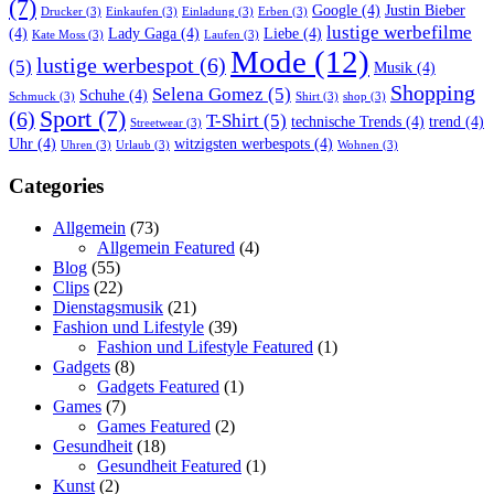
(7)
Google
(4)
Justin Bieber
Drucker
(3)
Einkaufen
(3)
Einladung
(3)
Erben
(3)
lustige werbefilme
(4)
Lady Gaga
(4)
Liebe
(4)
Kate Moss
(3)
Laufen
(3)
Mode
(12)
lustige werbespot
(6)
(5)
Musik
(4)
Shopping
Selena Gomez
(5)
Schuhe
(4)
Schmuck
(3)
Shirt
(3)
shop
(3)
Sport
(7)
(6)
T-Shirt
(5)
technische Trends
(4)
trend
(4)
Streetwear
(3)
Uhr
(4)
witzigsten werbespots
(4)
Uhren
(3)
Urlaub
(3)
Wohnen
(3)
Categories
Allgemein
(73)
Allgemein Featured
(4)
Blog
(55)
Clips
(22)
Dienstagsmusik
(21)
Fashion und Lifestyle
(39)
Fashion und Lifestyle Featured
(1)
Gadgets
(8)
Gadgets Featured
(1)
Games
(7)
Games Featured
(2)
Gesundheit
(18)
Gesundheit Featured
(1)
Kunst
(2)