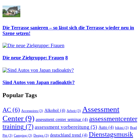
Die Terrasse sanieren – so lässt sich die Terrasse wieder neu in
Szene setzen!
Die neue Zielgruppe: Frauen
8
Sind Autos von Japan radioaktiv?
Popular Tags
Assessment
AC
(6)
Alkohol
(4)
Accessoires
(3)
Arbeit
(3)
Center
(9)
assessmentcenter
assessment center seminar
(4)
training
(7)
assessment vorbereitung
(5)
Auto
(4)
bikini
(3)
Brad
Dienstagsmusik
deutschland trend
(4)
Pitt
(3)
Camping
(3)
Design
(3)