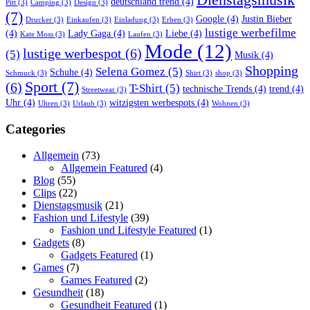
Dienstagsmusik
deutschland trend
(4)
Pitt
(3)
Camping
(3)
Design
(3)
(7)
Google
(4)
Justin Bieber
Drucker
(3)
Einkaufen
(3)
Einladung
(3)
Erben
(3)
lustige werbefilme
(4)
Lady Gaga
(4)
Liebe
(4)
Kate Moss
(3)
Laufen
(3)
Mode
(12)
lustige werbespot
(6)
(5)
Musik
(4)
Shopping
Selena Gomez
(5)
Schuhe
(4)
Schmuck
(3)
Shirt
(3)
shop
(3)
Sport
(7)
(6)
T-Shirt
(5)
technische Trends
(4)
trend
(4)
Streetwear
(3)
Uhr
(4)
witzigsten werbespots
(4)
Uhren
(3)
Urlaub
(3)
Wohnen
(3)
Categories
Allgemein
(73)
Allgemein Featured
(4)
Blog
(55)
Clips
(22)
Dienstagsmusik
(21)
Fashion und Lifestyle
(39)
Fashion und Lifestyle Featured
(1)
Gadgets
(8)
Gadgets Featured
(1)
Games
(7)
Games Featured
(2)
Gesundheit
(18)
Gesundheit Featured
(1)