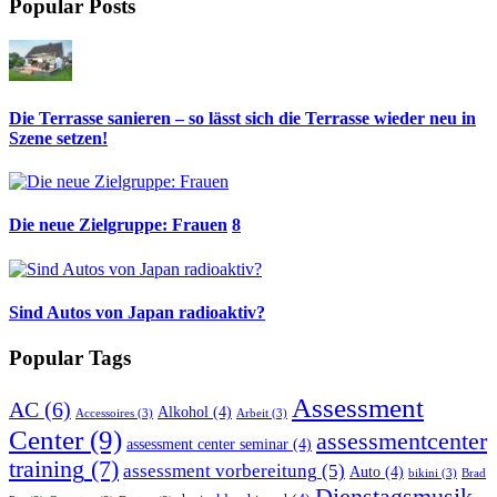
Popular Posts
Die Terrasse sanieren – so lässt sich die Terrasse wieder neu in
Szene setzen!
Die neue Zielgruppe: Frauen
8
Sind Autos von Japan radioaktiv?
Popular Tags
Assessment
AC
(6)
Alkohol
(4)
Accessoires
(3)
Arbeit
(3)
Center
(9)
assessmentcenter
assessment center seminar
(4)
training
(7)
assessment vorbereitung
(5)
Auto
(4)
bikini
(3)
Brad