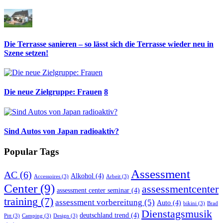
Die Terrasse sanieren – so lässt sich die Terrasse wieder neu in
Szene setzen!
Die neue Zielgruppe: Frauen
8
Sind Autos von Japan radioaktiv?
Popular Tags
Assessment
AC
(6)
Alkohol
(4)
Accessoires
(3)
Arbeit
(3)
Center
(9)
assessmentcenter
assessment center seminar
(4)
training
(7)
assessment vorbereitung
(5)
Auto
(4)
bikini
(3)
Brad
Dienstagsmusik
deutschland trend
(4)
Pitt
(3)
Camping
(3)
Design
(3)