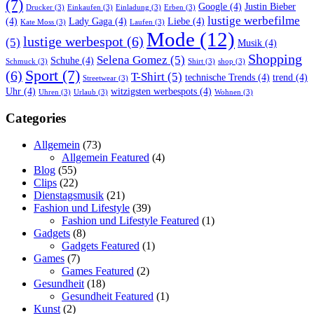
(7)
Google
(4)
Justin Bieber
Drucker
(3)
Einkaufen
(3)
Einladung
(3)
Erben
(3)
lustige werbefilme
(4)
Lady Gaga
(4)
Liebe
(4)
Kate Moss
(3)
Laufen
(3)
Mode
(12)
lustige werbespot
(6)
(5)
Musik
(4)
Shopping
Selena Gomez
(5)
Schuhe
(4)
Schmuck
(3)
Shirt
(3)
shop
(3)
Sport
(7)
(6)
T-Shirt
(5)
technische Trends
(4)
trend
(4)
Streetwear
(3)
Uhr
(4)
witzigsten werbespots
(4)
Uhren
(3)
Urlaub
(3)
Wohnen
(3)
Categories
Allgemein
(73)
Allgemein Featured
(4)
Blog
(55)
Clips
(22)
Dienstagsmusik
(21)
Fashion und Lifestyle
(39)
Fashion und Lifestyle Featured
(1)
Gadgets
(8)
Gadgets Featured
(1)
Games
(7)
Games Featured
(2)
Gesundheit
(18)
Gesundheit Featured
(1)
Kunst
(2)