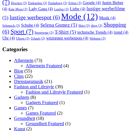
(7)
Google
(4)
Justin Bieber
Drucker
(3)
Einkaufen
(3)
Einladung
(3)
Erben
(3)
lustige werbefilme
(4)
Lady Gaga
(4)
Liebe
(4)
Kate Moss
(3)
Laufen
(3)
Mode
(12)
lustige werbespot
(6)
(5)
Musik
(4)
Shopping
Selena Gomez
(5)
Schuhe
(4)
Schmuck
(3)
Shirt
(3)
shop
(3)
Sport
(7)
(6)
T-Shirt
(5)
technische Trends
(4)
trend
(4)
Streetwear
(3)
Uhr
(4)
witzigsten werbespots
(4)
Uhren
(3)
Urlaub
(3)
Wohnen
(3)
Categories
Allgemein
(73)
Allgemein Featured
(4)
Blog
(55)
Clips
(22)
Dienstagsmusik
(21)
Fashion und Lifestyle
(39)
Fashion und Lifestyle Featured
(1)
Gadgets
(8)
Gadgets Featured
(1)
Games
(7)
Games Featured
(2)
Gesundheit
(18)
Gesundheit Featured
(1)
Kunst
(2)