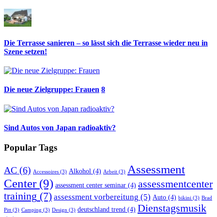
Die Terrasse sanieren – so lässt sich die Terrasse wieder neu in
Szene setzen!
Die neue Zielgruppe: Frauen
8
Sind Autos von Japan radioaktiv?
Popular Tags
Assessment
AC
(6)
Alkohol
(4)
Accessoires
(3)
Arbeit
(3)
Center
(9)
assessmentcenter
assessment center seminar
(4)
training
(7)
assessment vorbereitung
(5)
Auto
(4)
bikini
(3)
Brad
Dienstagsmusik
deutschland trend
(4)
Pitt
(3)
Camping
(3)
Design
(3)