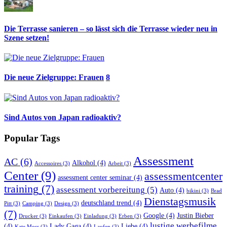
Die Terrasse sanieren – so lässt sich die Terrasse wieder neu in
Szene setzen!
Die neue Zielgruppe: Frauen
8
Sind Autos von Japan radioaktiv?
Popular Tags
Assessment
AC
(6)
Alkohol
(4)
Accessoires
(3)
Arbeit
(3)
Center
(9)
assessmentcenter
assessment center seminar
(4)
training
(7)
assessment vorbereitung
(5)
Auto
(4)
bikini
(3)
Brad
Dienstagsmusik
deutschland trend
(4)
Pitt
(3)
Camping
(3)
Design
(3)
(7)
Google
(4)
Justin Bieber
Drucker
(3)
Einkaufen
(3)
Einladung
(3)
Erben
(3)
lustige werbefilme
(4)
Lady Gaga
(4)
Liebe
(4)
Kate Moss
(3)
Laufen
(3)