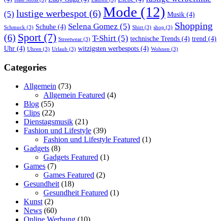
Mode
(12)
lustige werbespot
(6)
(5)
Musik
(4)
Shopping
Selena Gomez
(5)
Schuhe
(4)
Schmuck
(3)
Shirt
(3)
shop
(3)
Sport
(7)
(6)
T-Shirt
(5)
technische Trends
(4)
trend
(4)
Streetwear
(3)
Uhr
(4)
witzigsten werbespots
(4)
Uhren
(3)
Urlaub
(3)
Wohnen
(3)
Categories
Allgemein
(73)
Allgemein Featured
(4)
Blog
(55)
Clips
(22)
Dienstagsmusik
(21)
Fashion und Lifestyle
(39)
Fashion und Lifestyle Featured
(1)
Gadgets
(8)
Gadgets Featured
(1)
Games
(7)
Games Featured
(2)
Gesundheit
(18)
Gesundheit Featured
(1)
Kunst
(2)
News
(60)
Online Werbung
(10)