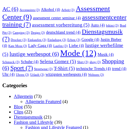
Assessment
AC
(6)
Alkohol
(4)
Accessoires
(3)
Arbeit
(3)
Center
(9)
assessmentcenter
assessment center seminar
(4)
training
(7)
assessment vorbereitung
(5)
Auto
(4)
bikini
(3)
Brad
Dienstagsmusik
deutschland trend
(4)
Pitt
(3)
Camping
(3)
Design
(3)
(7)
Google
(4)
Justin Bieber
Drucker
(3)
Einkaufen
(3)
Einladung
(3)
Erben
(3)
lustige werbefilme
(4)
Lady Gaga
(4)
Liebe
(4)
Kate Moss
(3)
Laufen
(3)
Mode
(12)
lustige werbespot
(6)
(5)
Musik
(4)
Shopping
Selena Gomez
(5)
Schuhe
(4)
Schmuck
(3)
Shirt
(3)
shop
(3)
Sport
(7)
(6)
T-Shirt
(5)
technische Trends
(4)
trend
(4)
Streetwear
(3)
Uhr
(4)
witzigsten werbespots
(4)
Uhren
(3)
Urlaub
(3)
Wohnen
(3)
Categories
Allgemein
(73)
Allgemein Featured
(4)
Blog
(55)
Clips
(22)
Dienstagsmusik
(21)
Fashion und Lifestyle
(39)
Fashion und Lifestyle Featured
(1)