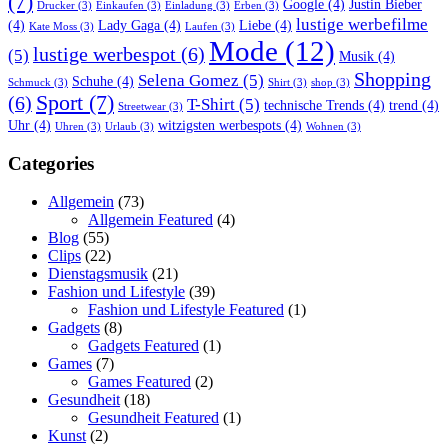
(7)
Google
(4)
Justin Bieber
Drucker
(3)
Einkaufen
(3)
Einladung
(3)
Erben
(3)
lustige werbefilme
(4)
Lady Gaga
(4)
Liebe
(4)
Kate Moss
(3)
Laufen
(3)
Mode
(12)
lustige werbespot
(6)
(5)
Musik
(4)
Shopping
Selena Gomez
(5)
Schuhe
(4)
Schmuck
(3)
Shirt
(3)
shop
(3)
Sport
(7)
(6)
T-Shirt
(5)
technische Trends
(4)
trend
(4)
Streetwear
(3)
Uhr
(4)
witzigsten werbespots
(4)
Uhren
(3)
Urlaub
(3)
Wohnen
(3)
Categories
Allgemein
(73)
Allgemein Featured
(4)
Blog
(55)
Clips
(22)
Dienstagsmusik
(21)
Fashion und Lifestyle
(39)
Fashion und Lifestyle Featured
(1)
Gadgets
(8)
Gadgets Featured
(1)
Games
(7)
Games Featured
(2)
Gesundheit
(18)
Gesundheit Featured
(1)
Kunst
(2)