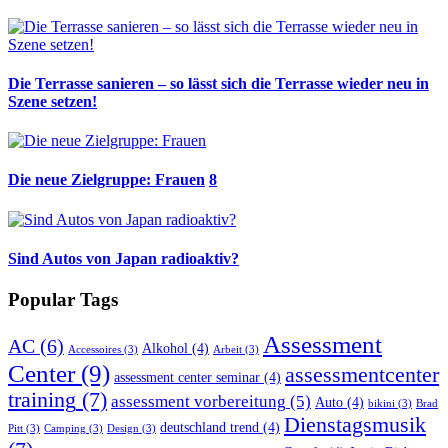
Die Terrasse sanieren – so lässt sich die Terrasse wieder neu in
Szene setzen!
Die neue Zielgruppe: Frauen
8
Sind Autos von Japan radioaktiv?
Popular Tags
Assessment
AC
(6)
Alkohol
(4)
Accessoires
(3)
Arbeit
(3)
Center
(9)
assessmentcenter
assessment center seminar
(4)
training
(7)
assessment vorbereitung
(5)
Auto
(4)
bikini
(3)
Brad
Dienstagsmusik
deutschland trend
(4)
Pitt
(3)
Camping
(3)
Design
(3)