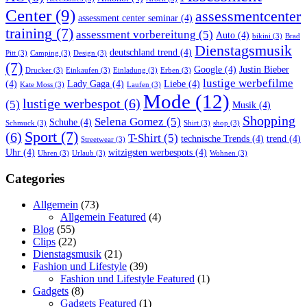
Center
(9)
assessmentcenter
assessment center seminar
(4)
training
(7)
assessment vorbereitung
(5)
Auto
(4)
bikini
(3)
Brad
Dienstagsmusik
deutschland trend
(4)
Pitt
(3)
Camping
(3)
Design
(3)
(7)
Google
(4)
Justin Bieber
Drucker
(3)
Einkaufen
(3)
Einladung
(3)
Erben
(3)
lustige werbefilme
(4)
Lady Gaga
(4)
Liebe
(4)
Kate Moss
(3)
Laufen
(3)
Mode
(12)
lustige werbespot
(6)
(5)
Musik
(4)
Shopping
Selena Gomez
(5)
Schuhe
(4)
Schmuck
(3)
Shirt
(3)
shop
(3)
Sport
(7)
(6)
T-Shirt
(5)
technische Trends
(4)
trend
(4)
Streetwear
(3)
Uhr
(4)
witzigsten werbespots
(4)
Uhren
(3)
Urlaub
(3)
Wohnen
(3)
Categories
Allgemein
(73)
Allgemein Featured
(4)
Blog
(55)
Clips
(22)
Dienstagsmusik
(21)
Fashion und Lifestyle
(39)
Fashion und Lifestyle Featured
(1)
Gadgets
(8)
Gadgets Featured
(1)