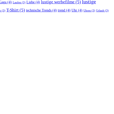
lustige
lustige werbefilme
(5)
Gaga
(4)
Liebe
(4)
Laufen
(3)
T-Shirt
(5)
technische Trends
(4)
trend
(4)
Uhr
(4)
r
(3)
Uhren
(3)
Urlaub
(3)