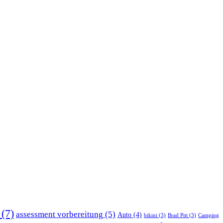
(7)
assessment vorbereitung
(5)
Auto
(4)
bikini
(3)
Brad Pitt
(3)
Camping