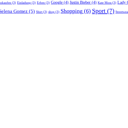
Google
(4)
Justin Bieber
(4)
Lady 
inkaufen
(3)
Einladung
(3)
Erben
(3)
Kate Moss
(3)
Sport
(7)
Shopping
(6)
Selena Gomez
(5)
Shirt
(3)
shop
(3)
Streetwea