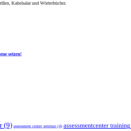
rillen, Kabelsalat und Wörterbücher.
zene setzen!
r
(9)
assessmentcenter training
assessment center seminar
(4)