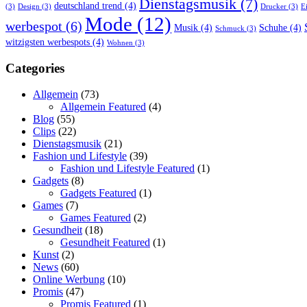
Dienstagsmusik
(7)
deutschland trend
(4)
(3)
Design
(3)
Drucker
(3)
E
Mode
(12)
werbespot
(6)
Musik
(4)
Schuhe
(4)
Schmuck
(3)
witzigsten werbespots
(4)
Wohnen
(3)
Categories
Allgemein
(73)
Allgemein Featured
(4)
Blog
(55)
Clips
(22)
Dienstagsmusik
(21)
Fashion und Lifestyle
(39)
Fashion und Lifestyle Featured
(1)
Gadgets
(8)
Gadgets Featured
(1)
Games
(7)
Games Featured
(2)
Gesundheit
(18)
Gesundheit Featured
(1)
Kunst
(2)
News
(60)
Online Werbung
(10)
Promis
(47)
Promis Featured
(1)