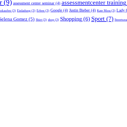
r
(9)
assessmentcenter training
assessment center seminar
(4)
Google
(4)
Justin Bieber
(4)
Lady 
inkaufen
(3)
Einladung
(3)
Erben
(3)
Kate Moss
(3)
Sport
(7)
Shopping
(6)
Selena Gomez
(5)
Shirt
(3)
shop
(3)
Streetwea