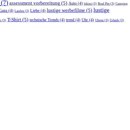
(7)
assessment vorbereitung
(5)
Auto
(4)
bikini
(3)
Brad Pitt
(3)
Camping
lustige
lustige werbefilme
(5)
Gaga
(4)
Liebe
(4)
Laufen
(3)
T-Shirt
(5)
technische Trends
(4)
trend
(4)
Uhr
(4)
r
(3)
Uhren
(3)
Urlaub
(3)