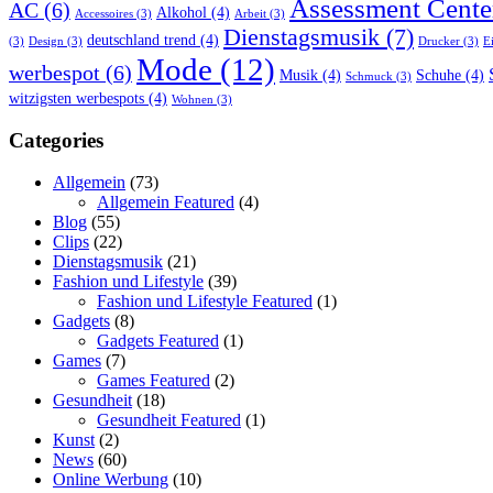
Assessment Cente
AC
(6)
Alkohol
(4)
Accessoires
(3)
Arbeit
(3)
Dienstagsmusik
(7)
deutschland trend
(4)
(3)
Design
(3)
Drucker
(3)
E
Mode
(12)
werbespot
(6)
Musik
(4)
Schuhe
(4)
Schmuck
(3)
witzigsten werbespots
(4)
Wohnen
(3)
Categories
Allgemein
(73)
Allgemein Featured
(4)
Blog
(55)
Clips
(22)
Dienstagsmusik
(21)
Fashion und Lifestyle
(39)
Fashion und Lifestyle Featured
(1)
Gadgets
(8)
Gadgets Featured
(1)
Games
(7)
Games Featured
(2)
Gesundheit
(18)
Gesundheit Featured
(1)
Kunst
(2)
News
(60)
Online Werbung
(10)