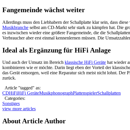
Fangemeinde wächst weiter
Allerdings muss den Liebhabern der Schallplatte klar sein, dass dies
Musikbranche
selbst am CD-Markt sehr stark zu kämpfen hat. Die gr
es inzwischen wieder eine größere Fangemeinde, die die Schallplatten
Verbraucher aber erst einmal kennenlernen müssen. Die Umsatzzahlen 
Ideal als Ergänzung für HiFi Anlage
Und auch der Umsatz im Bereich
klassische HiFi Geräte
hat wieder a
kombinieren wie er möchte. Darin liegt eben der Vorteil der klassis
das Gerät entsorgen, weil eine Reparatur sich meist nicht lohnt. Der
zurück.
Article "tagged" as:
CD
HiFi
HiFi Geräte
Musik
phonograph
Plattenspieler
Schallplatten
Categories:
Sonstiges
view more articles
About Article Author