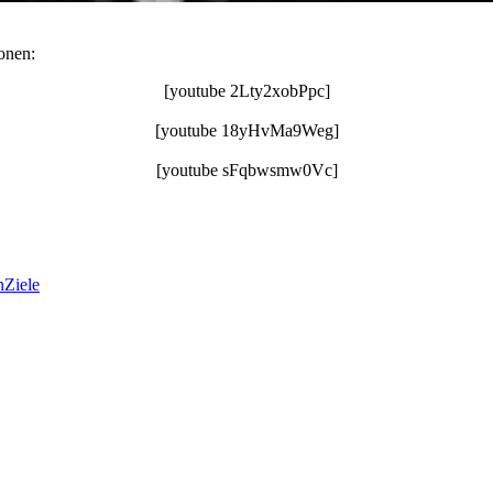
onen:
[youtube 2Lty2xobPpc]
[youtube 18yHvMa9Weg]
[youtube sFqbwsmw0Vc]
n
Ziele