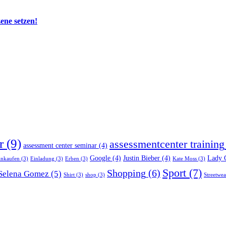
zene setzen!
r
(9)
assessmentcenter training
assessment center seminar
(4)
Google
(4)
Justin Bieber
(4)
Lady 
inkaufen
(3)
Einladung
(3)
Erben
(3)
Kate Moss
(3)
Sport
(7)
Shopping
(6)
Selena Gomez
(5)
Shirt
(3)
shop
(3)
Streetwea