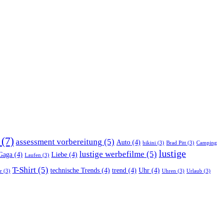
(7)
assessment vorbereitung
(5)
Auto
(4)
bikini
(3)
Brad Pitt
(3)
Camping
lustige
lustige werbefilme
(5)
Gaga
(4)
Liebe
(4)
Laufen
(3)
T-Shirt
(5)
technische Trends
(4)
trend
(4)
Uhr
(4)
r
(3)
Uhren
(3)
Urlaub
(3)