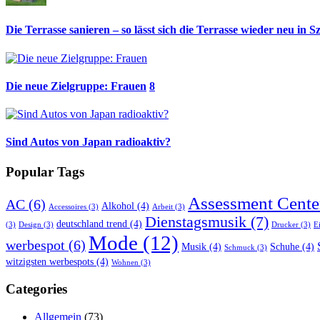
Die Terrasse sanieren – so lässt sich die Terrasse wieder neu in S
Die neue Zielgruppe: Frauen
8
Sind Autos von Japan radioaktiv?
Popular Tags
Assessment Cente
AC
(6)
Alkohol
(4)
Accessoires
(3)
Arbeit
(3)
Dienstagsmusik
(7)
deutschland trend
(4)
(3)
Design
(3)
Drucker
(3)
E
Mode
(12)
werbespot
(6)
Musik
(4)
Schuhe
(4)
Schmuck
(3)
witzigsten werbespots
(4)
Wohnen
(3)
Categories
Allgemein
(73)