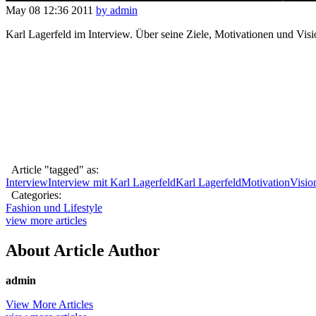
May 08
12:36
2011
by admin
Karl Lagerfeld im Interview. Über seine Ziele, Motivationen und Visi
Article "tagged" as:
Interview
Interview mit Karl Lagerfeld
Karl Lagerfeld
Motivation
Visio
Categories:
Fashion und Lifestyle
view more articles
About Article Author
admin
View More Articles