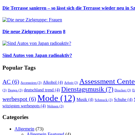
Die Terrasse sanieren – so lässt sich die Terrasse wieder neu in S
Die neue Zielgruppe: Frauen
8
Sind Autos von Japan radioaktiv?
Popular Tags
Assessment Cente
AC
(6)
Alkohol
(4)
Accessoires
(3)
Arbeit
(3)
Dienstagsmusik
(7)
deutschland trend
(4)
(3)
Design
(3)
Drucker
(3)
E
Mode
(12)
werbespot
(6)
Musik
(4)
Schuhe
(4)
Schmuck
(3)
witzigsten werbespots
(4)
Wohnen
(3)
Categories
Allgemein
(73)
Allgemein Featured
(4)