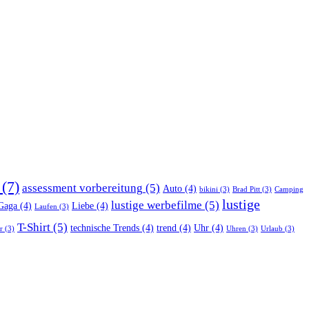
(7)
assessment vorbereitung
(5)
Auto
(4)
bikini
(3)
Brad Pitt
(3)
Camping
lustige
lustige werbefilme
(5)
Gaga
(4)
Liebe
(4)
Laufen
(3)
T-Shirt
(5)
technische Trends
(4)
trend
(4)
Uhr
(4)
r
(3)
Uhren
(3)
Urlaub
(3)