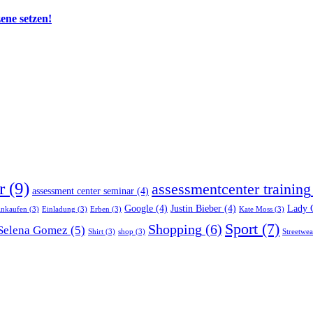
zene setzen!
r
(9)
assessmentcenter training
assessment center seminar
(4)
Google
(4)
Justin Bieber
(4)
Lady 
inkaufen
(3)
Einladung
(3)
Erben
(3)
Kate Moss
(3)
Sport
(7)
Shopping
(6)
Selena Gomez
(5)
Shirt
(3)
shop
(3)
Streetwea