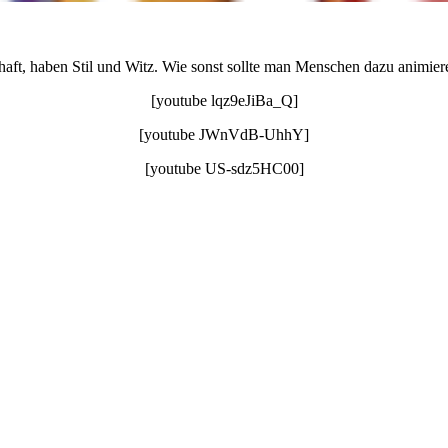
haft, haben Stil und Witz. Wie sonst sollte man Menschen dazu animier
[youtube lqz9eJiBa_Q]
[youtube JWnVdB-UhhY]
[youtube US-sdz5HC00]
.