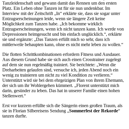
Tanzleidenschaft und gewann damit das Rennen um den ersten
Platz. Ein Leben ohne Tanzen ist für sie nun undenkbar. Im
Interview mit der Zeitschrift „In“ erklärte sie, dass sie sogar unter
Entzugserscheinungen leide, wenn sie längere Zeit keine
Möglichkeit zum Tanzen habe. „Ich bekomme wirklich
Entzugserscheinungen, wenn ich nicht tanzen kann. Ich werde von
Depressionen heimgesucht und bin einfach unglücklich.“, erklärte
sie und ergänzte: „Das Tanzen erfüllt mich so sehr, dass ich
mittlerweile behaupten kann, ohne es nicht mehr leben zu wollen.“
Die flotten Schrittkombinationen erfordern Fitness und Ausdauer.
Aus diesem Grund habe sie sich auch einen Crosstrainer zugelegt
auf dem sie nun regelmäßig trainiert. Sie berichtete: „Wenn die
Dreharbeiten gelaufen sind, versuche ich, jeden Abend noch ein
wenig zu trainieren um nicht zu viel Kondition zu verlieren.“
Unterstützt wird sie bei dem ehrgeizigen Plan von ihrem Ehemann,
der sich um ihr Wohlergehen kümmert. „Florent unterstützt mich
darin, gesünder zu leben. Das hat in unserer Familie einen hohen
Stellenwert.“
Erst vor kurzem erfüllte sich die Sängerin einen großen Traum, als
sie in Florian Silbereisens Sendung „
Sommerfest der Rekorde
“
tanzen durfte.