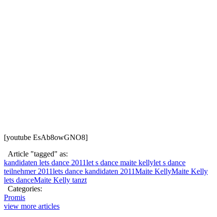
[youtube EsAb8owGNO8]
Article "tagged" as:
kandidaten lets dance 2011
let s dance maite kelly
let s dance
teilnehmer 2011
lets dance kandidaten 2011
Maite Kelly
Maite Kelly
lets dance
Maite Kelly tanzt
Categories:
Promis
view more articles