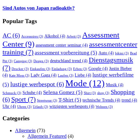
Sind Autos von Japan radioaktiv?
Popular Tags
Assessment
AC
(6)
Alkohol
(4)
Accessoires
(3)
Arbeit
(3)
Center
(9)
assessmentcenter
assessment center seminar
(4)
training
(7)
assessment vorbereitung
(5)
Auto
(4)
bikini
(3)
Brad
Dienstagsmusik
deutschland trend
(4)
Pitt
(3)
Camping
(3)
Design
(3)
(7)
Google
(4)
Justin Bieber
Drucker
(3)
Einkaufen
(3)
Einladung
(3)
Erben
(3)
lustige werbefilme
(4)
Lady Gaga
(4)
Liebe
(4)
Kate Moss
(3)
Laufen
(3)
Mode
(12)
lustige werbespot
(6)
(5)
Musik
(4)
Shopping
Selena Gomez
(5)
Schuhe
(4)
Schmuck
(3)
Shirt
(3)
shop
(3)
Sport
(7)
(6)
T-Shirt
(5)
technische Trends
(4)
trend
(4)
Streetwear
(3)
Uhr
(4)
witzigsten werbespots
(4)
Uhren
(3)
Urlaub
(3)
Wohnen
(3)
Categories
Allgemein
(73)
Allgemein Featured
(4)